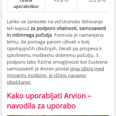
Ocena
⭐️9.5/10
👎🏼3.3/10
uporabnikov
Lahko se zanesete na večstransko delovanje
teh kapsul
za podporo vitalnosti, samozavesti
in intimnega počutja
. Formula je namenjena
temu, da pomaga parom uživati v bolj
izpolnjujočih izkušnjah, hkrati pa prispeva k
splošnemu moškemu dobremu počutju. S
podporo tako fizične zmogljivosti kot čustvene
samozavesti je Arvion postal
prva izbira med
mnogimi moškimi, ki iščejo naravno
izboljšanje.
Kako uporabljati Arvion –
navodila za uporabo