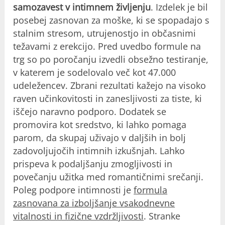
samozavest v intimnem življenju
. Izdelek je bil
posebej zasnovan za moške, ki se spopadajo s
stalnim stresom, utrujenostjo in občasnimi
težavami z erekcijo. Pred uvedbo formule na
trg so po poročanju izvedli obsežno testiranje,
v katerem je sodelovalo več kot 47.000
udeležencev. Zbrani rezultati kažejo na visoko
raven učinkovitosti in zanesljivosti za tiste, ki
iščejo naravno podporo. Dodatek se
promovira kot sredstvo, ki lahko pomaga
parom, da skupaj uživajo v daljših in bolj
zadovoljujočih intimnih izkušnjah. Lahko
prispeva k podaljšanju zmogljivosti in
povečanju užitka med romantičnimi srečanji.
Poleg podpore intimnosti je
formula
zasnovana za izboljšanje vsakodnevne
vitalnosti in fizične vzdržljivosti
. Stranke