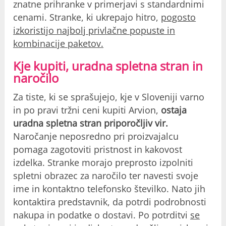
znatne prihranke v primerjavi s standardnimi
cenami. Stranke, ki ukrepajo hitro,
pogosto
izkoristijo najbolj privlačne popuste in
kombinacije paketov.
Kje kupiti, uradna spletna stran in
naročilo
Za tiste, ki se sprašujejo, kje v Sloveniji varno
in po pravi tržni ceni kupiti Arvion,
ostaja
uradna spletna stran priporočljiv vir.
Naročanje neposredno pri proizvajalcu
pomaga zagotoviti pristnost in kakovost
izdelka. Stranke morajo preprosto izpolniti
spletni obrazec za naročilo ter navesti svoje
ime in kontaktno telefonsko številko. Nato jih
kontaktira predstavnik, da potrdi podrobnosti
nakupa in podatke o dostavi. Po potrditvi
se