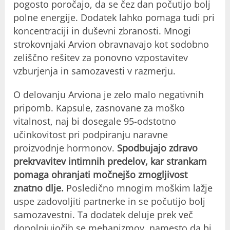
pogosto poročajo, da se čez dan počutijo bolj
polne energije. Dodatek lahko pomaga tudi pri
koncentraciji in duševni zbranosti. Mnogi
strokovnjaki Arvion obravnavajo kot sodobno
zeliščno rešitev za ponovno vzpostavitev
vzburjenja in samozavesti v razmerju.
O delovanju Arviona je zelo malo negativnih
pripomb. Kapsule, zasnovane za moško
vitalnost, naj bi dosegale 95-odstotno
učinkovitost pri podpiranju naravne
proizvodnje hormonov.
Spodbujajo zdravo
prekrvavitev intimnih predelov, kar strankam
pomaga ohranjati močnejšo zmogljivost
znatno dlje.
Posledično mnogim moškim lažje
uspe zadovoljiti partnerke in se počutijo bolj
samozavestni. Ta dodatek deluje prek več
dopolnjujočih se mehanizmov, namesto da bi