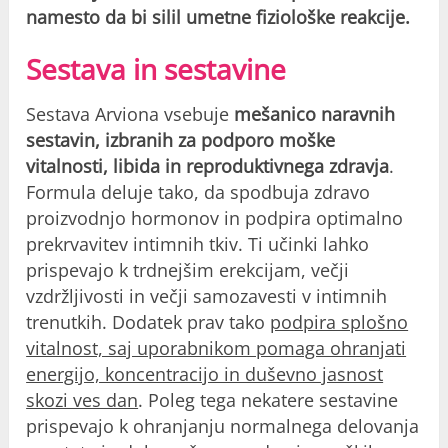
namesto da bi silil umetne fiziološke reakcije.
Sestava in sestavine
Sestava Arviona vsebuje
mešanico naravnih
sestavin, izbranih za podporo moške
vitalnosti, libida in reproduktivnega zdravja
.
Formula deluje tako, da spodbuja zdravo
proizvodnjo hormonov in podpira optimalno
prekrvavitev intimnih tkiv. Ti učinki lahko
prispevajo k trdnejšim erekcijam, večji
vzdržljivosti in večji samozavesti v intimnih
trenutkih. Dodatek prav tako
podpira splošno
vitalnost, saj uporabnikom pomaga ohranjati
energijo, koncentracijo in duševno jasnost
skozi ves dan
. Poleg tega nekatere sestavine
prispevajo k ohranjanju normalnega delovanja