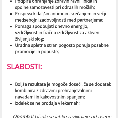
Podpira ohranjanje zdravih ravni libida in
spolne samozavesti pri odraslih moških;
Prispeva k daljšim intimnim srečanjem in večji
medsebojni zadovoljnosti med partnerjema;
Pomaga spodbujati dnevno energijo,
vzdržljivost in fizično izdržljivost za aktiven
življenjski slog;
Uradna spletna stran pogosto ponuja posebne
promocije in popuste;
SLABOSTI:
Boljše rezultate je mogoče doseči, če se dodatek
kombinira z zdravimi prehranjevalnimi
navadami in kakovostnim spanjem;
Izdelek se ne prodaja v lekarnah;
Opomba!
Učinki se lahko razlikujejo od osebe