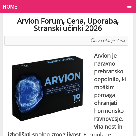
HOME
Arvion Forum, Cena, Uporaba,
Stranski učinki 2026
Čas za čitanje:
7
min
Arvion je
naravno
prehransko
dopolnilo, ki
moškim
pomaga
ohranjati
hormonsko
ravnovesje,
vitalnost in
izboljšati spolno zmogljivost
. Formula je