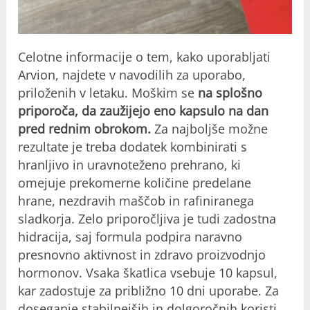
Celotne informacije o tem, kako uporabljati
Arvion, najdete v navodilih za uporabo,
priloženih v letaku. Moškim se
na splošno
priporoča, da zaužijejo eno kapsulo na dan
pred rednim obrokom.
Za najboljše možne
rezultate je treba dodatek kombinirati s
hranljivo in uravnoteženo prehrano, ki
omejuje prekomerne količine predelane
hrane, nezdravih maščob in rafiniranega
sladkorja. Zelo priporočljiva je tudi zadostna
hidracija, saj formula podpira naravno
presnovno aktivnost in zdravo proizvodnjo
hormonov. Vsaka škatlica vsebuje 10 kapsul,
kar zadostuje za približno 10 dni uporabe. Za
doseganje stabilnejših in dolgoročnih koristi