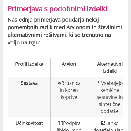
Primerjava s podobnimi izdelki
Naslednja primerjava poudarja nekaj
pomembnih razlik med Arvionom in številnimi
alternativnimi rešitvami, ki so trenutno na
voljo na trgu:
Profil izdelka
Arvion
Alternativni
izdelki
Sestava
☘️Brusnica
💊Vsebujejo
in koren
kemične
koprive
sestavine in
sintetične
dodatke
Učinkovitost
👍🏼Podpira
🩻Lahko
libido, moč
dosežejo slabe