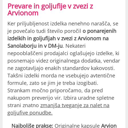
Prevare in goljufije v zvezi z
Arvionom
Ker priljubljenost izdelka nenehno narašča, se
je povečalo tudi število poročil
o ponarejenih
izdelkih in goljufijah v zvezi z Arvionom na
Sanolaborju in v DM-ju
. Nekateri
nepooblaščeni prodajalci oglašujejo izdelke, ki
posnemajo videz originalnega dodatka, vendar
ne zagotavljajo enakih standardov kakovosti.
Takšni izdelki morda ne vsebujejo avtentične
formule, zato se jim je treba izogibati.
Strankam močno priporočamo, da pred
nakupom preverijo vir. Izbira uradne spletne
strani znatno
zmanjša tveganje za nalet na
goljufive ponudbe.
Najboljše prakse:
Originalne kapsule
Arvion