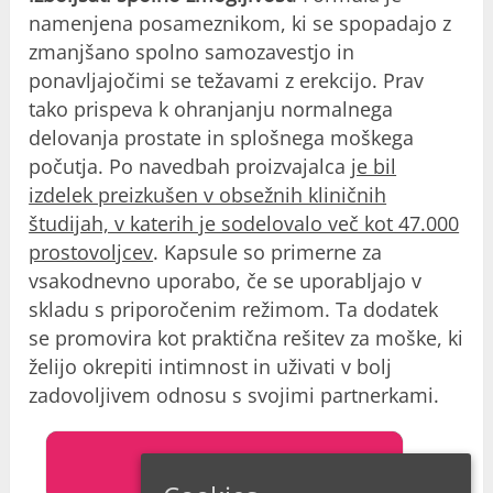
namenjena posameznikom, ki se spopadajo z
zmanjšano spolno samozavestjo in
ponavljajočimi se težavami z erekcijo. Prav
tako prispeva k ohranjanju normalnega
delovanja prostate in splošnega moškega
počutja. Po navedbah proizvajalca
je bil
izdelek preizkušen v obsežnih kliničnih
študijah, v katerih je sodelovalo več kot 47.000
prostovoljcev
. Kapsule so primerne za
vsakodnevno uporabo, če se uporabljajo v
skladu s priporočenim režimom. Ta dodatek
se promovira kot praktična rešitev za moške, ki
želijo okrepiti intimnost in uživati v bolj
zadovoljivem odnosu s svojimi partnerkami.
URADNA STRAN