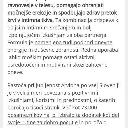
ravnovesje v telesu, pomagajo ohranjati
močnejše erekcije in spodbujajo zdrav pretok
krvi v intimna tkiva
. Ta kombinacija prispeva k
daljšim intimnim srečanjem in bolj
izpolnjujočim izkušnjam za oba partnerja.
Formula je
namenjena tudi podpori dnevne
energije in duševne zbranosti
. Redna uporaba
lahko moškim pomaga ostati aktivni,
osredotočeni in motivirani skozi zahtevne
dneve.
Rastoča priljubljenost Arviona po vsej Sloveniji
je v veliki meri povezana s pozitivnimi
izkušnjami, koristmi in prednostmi, o katerih
poročajo tisoči strank.
Več kot 73.000
posameznikov naj bi izbralo ta dodatek kot del
svoje rutine za dobro počutje
in poroča o