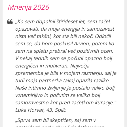
Mnenja 2026
„Ko sem dopolnil štirideset let, sem začel
opazovati, da moja energija in samozavest
nista več takšni, kot sta bili nekoč. Odločil
sem se, da bom poskusil Arvion, potem ko
sem na spletu prebral več pozitivnih ocen.
V nekaj tednih sem se počutil opazno bolj
energičen in motiviran. Največja
sprememba je bila v mojem razmerju, saj je
tudi moja partnerka takoj opazila razliko.
Naše intimno življenje je postalo veliko bolj
vznemirljivo in počutim se veliko bolj
samozavestno kot pred začetkom kuracije.“
Luka Horvat, 43, Split;
„Sprva sem bil skeptičen, saj sem v