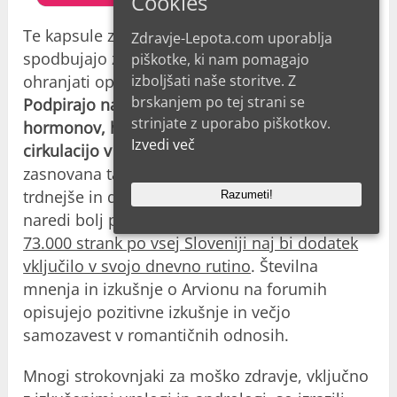
Cookies
Te kapsule za podporo moči delujejo tako, da
Zdravje-Lepota.com uporablja
spodbujajo zdrav libido in pomagajo telesu
piškotke, ki nam pomagajo
izboljšati naše storitve. Z
ohranjati optimalno reproduktivno funkcijo.
brskanjem po tej strani se
Podpirajo naravno proizvodnjo moških
strinjate z uporabo piškotkov.
hormonov, hkrati pa spodbujajo zdravo krvno
Izvedi več
cirkulacijo v trenutkih vzburjenja
. Formula je
zasnovana tako, da moškim pomaga doseči
trdnejše in daljše erekcije, kar intimne izkušnje
Razumeti!
naredi bolj prijetne za oba partnerja.
Več kot
73.000 strank po vsej Sloveniji naj bi dodatek
vključilo v svojo dnevno rutino
. Številna
mnenja in izkušnje o Arvionu na forumih
opisujejo pozitivne izkušnje in večjo
samozavest v romantičnih odnosih.
Mnogi strokovnjaki za moško zdravje, vključno