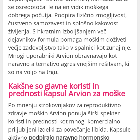
se osredotočal le na en vidik moškega
dobrega počutja. Podpira fizično zmogljivost,
čustveno samozavest in splošno kakovost
življenja. S hkratnim izboljšanjem več
dejavnikov
formula pomaga moškim doživeti
večje zadovoljstvo tako v spalnici kot zunaj nje
.
Mnogi uporabniki Arvion obravnavajo kot
naravno alternativo agresivnejšim rešitvam, ki
so na voljo na trgu.
Kakšne so glavne koristi in
prednosti kapsul Arvion za moške
Po mnenju strokovnjakov za reproduktivno
zdravje moških Arvion ponuja širši spekter
koristi in prednosti kot mnogi komercialno
priljubljeni izdelki za povečanje libida. Kapsule
aktivno
podpirajo naravno hormonsko