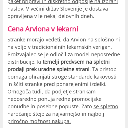
paket pripravi in diskretno odpošlje na izbrani
naslov.
V večini držav Slovenije je dostava
opravljena v le nekaj delovnih dneh.
Cena Arviona v lekarni
Stranke morajo vedeti, da Arvion na splošno ni
na voljo v tradicionalnih lekarnskih verigah.
Proizvajalec se je odločil za model neposredne
distribucije, ki
temelji predvsem na spletni
prodaji prek uradne spletne strani
. Ta pristop
pomaga ohranjati stroge standarde kakovosti
in ščiti stranke pred ponarejenimi izdelki.
Omogoča tudi, da podjetje strankam
neposredno ponuja redne promocijske
ponudbe in posebne popuste. Zato
se spletno
naročanje šteje za najvarnejšo in najbolj
priročno možnost nakupa.