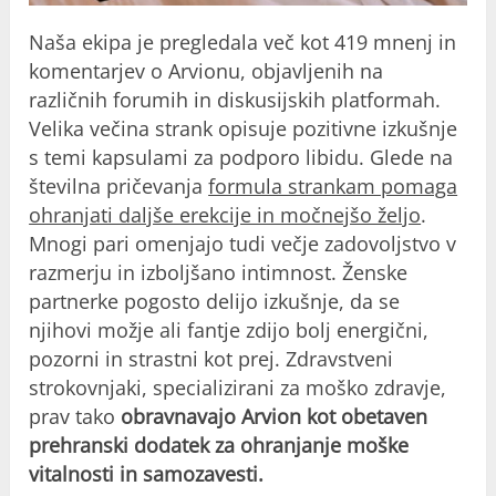
Naša ekipa je pregledala več kot 419 mnenj in
komentarjev o Arvionu, objavljenih na
različnih forumih in diskusijskih platformah.
Velika večina strank opisuje pozitivne izkušnje
s temi kapsulami za podporo libidu. Glede na
številna pričevanja
formula strankam pomaga
ohranjati daljše erekcije in močnejšo željo
.
Mnogi pari omenjajo tudi večje zadovoljstvo v
razmerju in izboljšano intimnost. Ženske
partnerke pogosto delijo izkušnje, da se
njihovi možje ali fantje zdijo bolj energični,
pozorni in strastni kot prej. Zdravstveni
strokovnjaki, specializirani za moško zdravje,
prav tako
obravnavajo Arvion kot obetaven
prehranski dodatek za ohranjanje moške
vitalnosti in samozavesti.