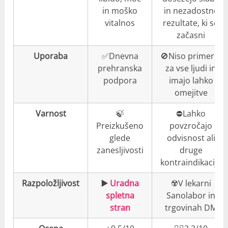
in moško
in nezadostne
vitalnos
rezultate, ki so
začasni
Uporaba
✅Dnevna
🚫Niso primerni
prehranska
za vse ljudi in
podpora
imajo lahko
omejitve
Varnost
🍃
⛔️Lahko
Preizkušeno
povzročajo
glede
odvisnost ali
zanesljivosti
druge
kontraindikacije
Razpoložljivost
▶️
Uradna
☢️V lekarni
spletna
Sanolabor in
stran
trgovinah DM