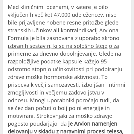
Med kliničnimi ocenami, v katere je bilo
vključenih več kot 47.000 udeležencev, niso
bile prijavljene nobene resne pritožbe glede
stranskih učinkov ali kontraindikacij Arviona.
Formula je bila zasnovana z uporabo skrbno
izbranih sestavin, ki se na splošno štejejo za
primerne za dnevno dopolnjevanje
. Glede na
razpoložljive podatke kapsule kažejo 95-
odstotno stopnjo učinkovitosti pri podpiranju
zdrave moške hormonske aktivnosti. To
prispeva k večji samozavesti, izboljšani intimni
zmogljivosti in večjemu zadovoljstvu v
odnosu. Mnogi uporabniki poročajo tudi, da
se čez dan počutijo bolj polni energije in
motivirani. Strokovnjaki za moško zdravje
pogosto poudarjajo, da
je Arvion namenjen
delovanju v skladu z naravnimi procesi telesa,