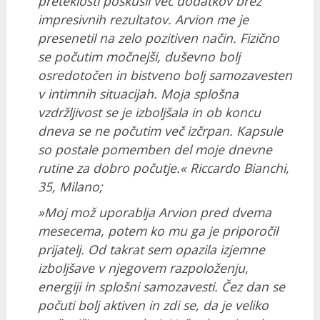
preteklosti poskusil več dodatkov brez
impresivnih rezultatov. Arvion me je
presenetil na zelo pozitiven način. Fizično
se počutim močnejši, duševno bolj
osredotočen in bistveno bolj samozavesten
v intimnih situacijah. Moja splošna
vzdržljivost se je izboljšala in ob koncu
dneva se ne počutim več izčrpan. Kapsule
so postale pomemben del moje dnevne
rutine za dobro počutje.« Riccardo Bianchi,
35, Milano;
»Moj mož uporablja Arvion pred dvema
mesecema, potem ko mu ga je priporočil
prijatelj. Od takrat sem opazila izjemne
izboljšave v njegovem razpoloženju,
energiji in splošni samozavesti. Čez dan se
počuti bolj aktiven in zdi se, da je veliko