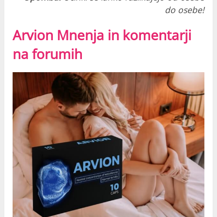
do osebe!
Arvion Mnenja in komentarji
na forumih