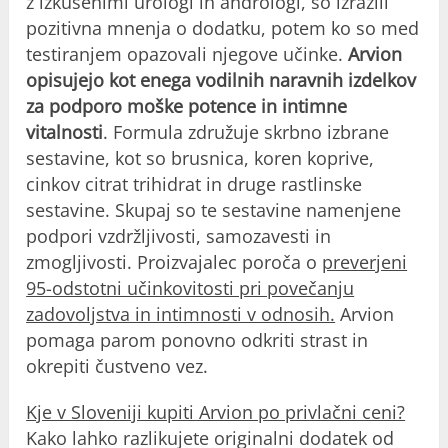
z izkušenimi urologi in andrologi, so izrazili
pozitivna mnenja o dodatku, potem ko so med
testiranjem opazovali njegove učinke.
Arvion
opisujejo kot enega vodilnih naravnih izdelkov
za podporo moške potence in intimne
vitalnosti
. Formula združuje skrbno izbrane
sestavine, kot so brusnica, koren koprive,
cinkov citrat trihidrat in druge rastlinske
sestavine. Skupaj so te sestavine namenjene
podpori vzdržljivosti, samozavesti in
zmogljivosti. Proizvajalec poroča o
preverjeni
95-odstotni učinkovitosti pri povečanju
zadovoljstva in intimnosti v odnosih.
Arvion
pomaga parom ponovno odkriti strast in
okrepiti čustveno vez.
Kje v Sloveniji kupiti Arvion po privlačni ceni?
Kako lahko razlikujete originalni dodatek od