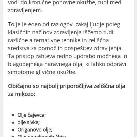
vodi do kronične ponovne okužbe, tudi med
zdravljenjem.
To je le eden od razlogov, zakaj ljudje poleg
klasičnih načinov zdravljenja iščemo tudi
različne alternativne tehnike in zeliščna
sredstva za pomoč in pospešitev zdravljenja.
Ta pristop zahteva redno uporabo močnega in
blagodejnega naravnega olja, ki lahko odpravi
simptome glivične okužbe.
Običajno so najbolj priporočljiva zeliščna olja
za mikozo:
Olje čajevca;
olje sivke;
Origanovo olje;
Olje nageljnovih žbic;