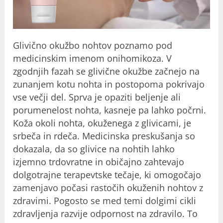
Glivično okužbo nohtov poznamo pod
medicinskim imenom onihomikoza. V
zgodnjih fazah se glivične okužbe začnejo na
zunanjem kotu nohta in postopoma pokrivajo
vse večji del. Sprva je opaziti beljenje ali
porumenelost nohta, kasneje pa lahko počrni.
Koža okoli nohta, okuženega z glivicami, je
srbeča in rdeča. Medicinska preskušanja so
dokazala, da so glivice na nohtih lahko
izjemno trdovratne in običajno zahtevajo
dolgotrajne terapevtske tečaje, ki omogočajo
zamenjavo počasi rastočih okuženih nohtov z
zdravimi. Pogosto se med temi dolgimi cikli
zdravljenja razvije odpornost na zdravilo. To