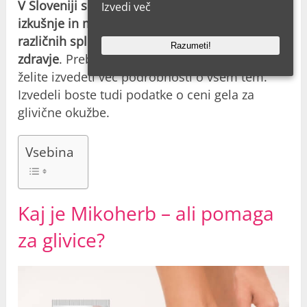
V Sloveniji so številne stranke začele deliti
Izvedi več
izkušnje
in mnenja o Mikoherb
mazilo
na
različnih spletnih straneh in forumih za
Razumeti!
zdravje
. Preberite celotne ocene izdelka, če
želite izvedeti več podrobnosti o vsem tem.
Izvedeli boste tudi podatke o ceni gela za
glivične okužbe.
Vsebina
Kaj je Mikoherb – ali pomaga
za glivice?