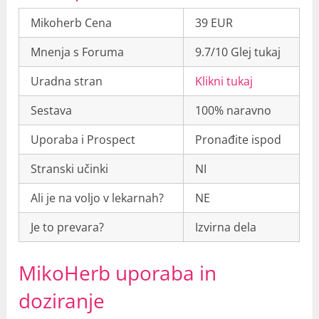
Mikoherb Cena
39 EUR
Mnenja s Foruma
9.7/10 Glej tukaj
Uradna stran
Klikni tukaj
Sestava
100% naravno
Uporaba i Prospect
Pronađite ispod
Stranski učinki
NI
Ali je na voljo v lekarnah?
NE
Je to prevara?
Izvirna dela
MikoHerb uporaba in
doziranje