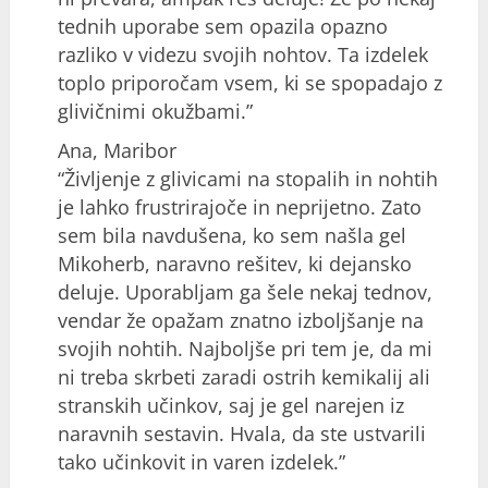
tednih uporabe sem opazila opazno
razliko v videzu svojih nohtov. Ta izdelek
toplo priporočam vsem, ki se spopadajo z
glivičnimi okužbami.”
Ana, Maribor
“Življenje z glivicami na stopalih in nohtih
je lahko frustrirajoče in neprijetno. Zato
sem bila navdušena, ko sem našla gel
Mikoherb, naravno rešitev, ki dejansko
deluje. Uporabljam ga šele nekaj tednov,
vendar že opažam znatno izboljšanje na
svojih nohtih. Najboljše pri tem je, da mi
ni treba skrbeti zaradi ostrih kemikalij ali
stranskih učinkov, saj je gel narejen iz
naravnih sestavin. Hvala, da ste ustvarili
tako učinkovit in varen izdelek.”