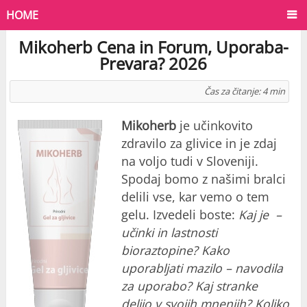
HOME
Mikoherb Cena in Forum, Uporaba-
Prevara? 2026
Čas za čitanje:
4
min
Mikoherb
je učinkovito
zdravilo
za glivice
in je zdaj
na voljo tudi v Sloveniji.
Spodaj bomo z našimi bralci
delili vse, kar vemo o tem
gelu. Izvedeli boste:
Kaj je –
učinki in lastnosti
bioraztopine? Kako
uporabljati
mazilo
– navodila
za uporabo? Kaj stranke
delijo v svojih mnenjih? Koliko