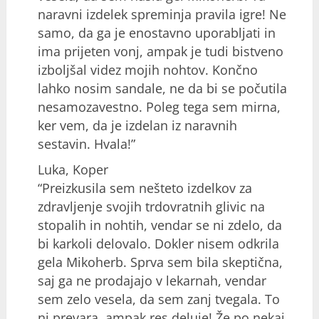
naravni izdelek spreminja pravila igre! Ne
samo, da ga je enostavno uporabljati in
ima prijeten vonj, ampak je tudi bistveno
izboljšal videz mojih nohtov. Končno
lahko nosim sandale, ne da bi se počutila
nesamozavestno. Poleg tega sem mirna,
ker vem, da je izdelan iz naravnih
sestavin. Hvala!”
Luka, Koper
“Preizkusila sem nešteto izdelkov za
zdravljenje svojih trdovratnih glivic na
stopalih in nohtih, vendar se ni zdelo, da
bi karkoli delovalo. Dokler nisem odkrila
gela Mikoherb. Sprva sem bila skeptična,
saj ga ne prodajajo v lekarnah, vendar
sem zelo vesela, da sem zanj tvegala. To
ni prevara, ampak res deluje! Že po nekaj