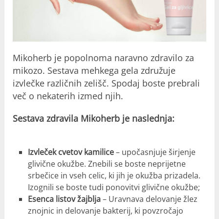
Mikoherb je popolnoma naravno zdravilo za
mikozo. Sestava mehkega gela združuje
izvlečke različnih zelišč. Spodaj boste prebrali
več o nekaterih izmed njih.
Sestava zdravila Mikoherb je naslednja:
Izvleček cvetov kamilice
– upočasnjuje širjenje
glivične okužbe. Znebili se boste neprijetne
srbečice in vseh celic, ki jih je okužba prizadela.
Izognili se boste tudi ponovitvi glivične okužbe;
Esenca listov žajblja
– Uravnava delovanje žlez
znojnic in delovanje bakterij, ki povzročajo