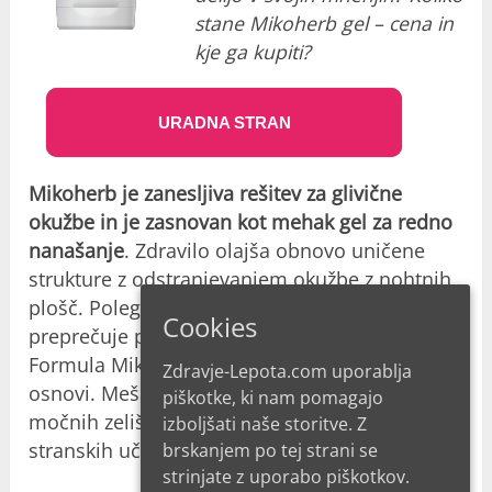
stane Mikoherb gel – cena in
kje ga kupiti?
URADNA STRAN
Mikoherb je zanesljiva rešitev za glivične
okužbe in je zasnovan kot mehak gel za redno
nanašanje
. Zdravilo olajša obnovo uničene
strukture z odstranjevanjem okužbe z nohtnih
plošč. Poleg tega stalna uporaba gela
Cookies
preprečuje ponovno okužbo v prihodnosti.
Formula Mikoherba je v celoti na biološki
Zdravje-Lepota.com uporablja
osnovi. Meša aktivne derivate nekaterih
piškotke, ki nam pomagajo
močnih zelišč. Zato zdravilo ne povzroča
izboljšati naše storitve. Z
stranskih učinkov in zdravstvenih težav.
brskanjem po tej strani se
strinjate z uporabo piškotkov.