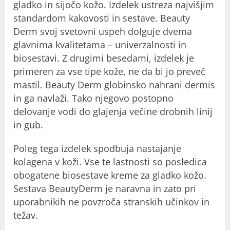
gladko in sijočo kožo. Izdelek ustreza najvišjim
standardom kakovosti in sestave. Beauty
Derm svoj svetovni uspeh dolguje dvema
glavnima kvalitetama – univerzalnosti in
biosestavi. Z drugimi besedami, izdelek je
primeren za vse tipe kože, ne da bi jo preveč
mastil. Beauty Derm globinsko nahrani dermis
in ga navlaži. Tako njegovo postopno
delovanje vodi do glajenja večine drobnih linij
in gub.
Poleg tega izdelek spodbuja nastajanje
kolagena v koži. Vse te lastnosti so posledica
obogatene biosestave kreme za gladko kožo.
Sestava BeautyDerm je naravna in zato pri
uporabnikih ne povzroča stranskih učinkov in
težav.