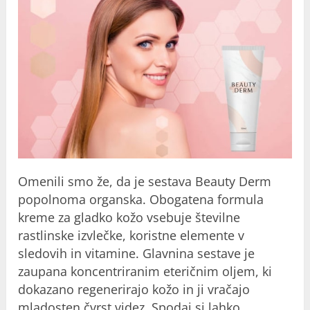
Omenili smo že, da je sestava Beauty Derm
popolnoma organska. Obogatena formula
kreme za gladko kožo vsebuje številne
rastlinske izvlečke, koristne elemente v
sledovih in vitamine. Glavnina sestave je
zaupana koncentriranim eteričnim oljem, ki
dokazano regenerirajo kožo in ji vračajo
mladosten čvrst videz. Spodaj si lahko