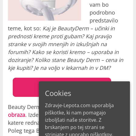
vam bo
podrobno
predstavilo
teme, kot so:
Kaj je BeautyDerm – učinki in
prednosti kreme proti gubam? Kaj pravijo
stranke v svojih mnenjih in izkušnjah na
forumih? Kako se koristi kremo – uporaba in
doziranje? Koliko stane Beauty Derm – cena in
kje kupiti? Je na voljo v lekarnah in v DM?
URADNA STRAN
Cookies
Zdravje-Lepota.com uporablja
Beauty Derm je profesionalna nega
kože
piškotke, ki nam pomagajo
obraza
. Izdelek je razvit v obliki nežne kreme,
izboljšati naše storitve. Z
katere redna uporaba zgladi gube in gubice.
brskanjem po tej strani se
Poleg tega Beauty Derm v svoji formuli
strinjate z uporabo piškotkov.