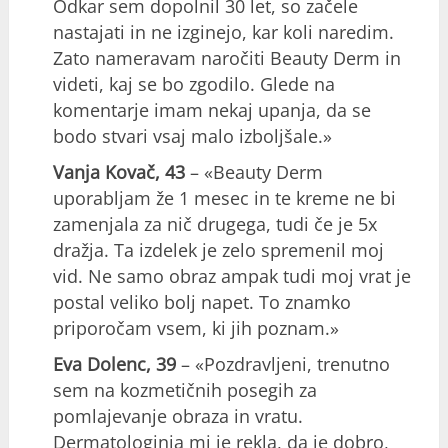
Odkar sem dopolnil 30 let, so začele
nastajati in ne izginejo, kar koli naredim.
Zato nameravam naročiti Beauty Derm in
videti, kaj se bo zgodilo. Glede na
komentarje imam nekaj upanja, da se
bodo stvari vsaj malo izboljšale.»
Vanja Kovač, 43
– «Beauty Derm
uporabljam že 1 mesec in te kreme ne bi
zamenjala za nič drugega, tudi če je 5x
dražja. Ta izdelek je zelo spremenil moj
vid. Ne samo obraz ampak tudi moj vrat je
postal veliko bolj napet. To znamko
priporočam vsem, ki jih poznam.»
Eva Dolenc, 39
– «Pozdravljeni, trenutno
sem na kozmetičnih posegih za
pomlajevanje obraza in vratu.
Dermatologinja mi je rekla, da je dobro,