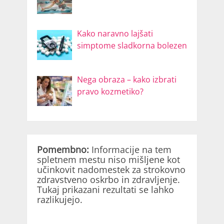
Kako naravno lajšati
simptome sladkorna bolezen
Nega obraza – kako izbrati
pravo kozmetiko?
Pomembno:
Informacije na tem
spletnem mestu niso mišljene kot
učinkovit nadomestek za strokovno
zdravstveno oskrbo in zdravljenje.
Tukaj prikazani rezultati se lahko
razlikujejo.