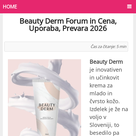
HOME
Beauty Derm Forum in Cena,
Uporaba, Prevara 2026
Čas za čitanje:
5
min
Beauty Derm
je inovativen
in učinkovit
krema za
mlado in
čvrsto kožo.
Izdelek je že na
voljo v
Sloveniji, to
besedilo pa