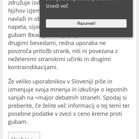
združuje izvlečke iz različnih eteričnih olj.
Izvedi več
Njihov izjemno blagodejen učinek globinsko
navlaži in obnovi kožo. Posledično postane
Razumeti!
napeta, sijoča in elastična. Sestava kreme proti
gubam BeautyDerm je popolnoma naravna. Z
drugimi besedami, redna uporaba ne
povzroča pritožb strank, niti ni povezana z
neželenimi stranskimi učinki in drugimi
kontraindikacijami.
Že veliko uporabnikov v Sloveniji piše in
izmenjuje svoja mnenja in izkušnje o lepotnih
sanjah na =major debatnih straneh. Spodaj si
preberite, če želite več informacij o tej temi ter
posebne podatke v zvezi s ceno kreme proti
gubam.