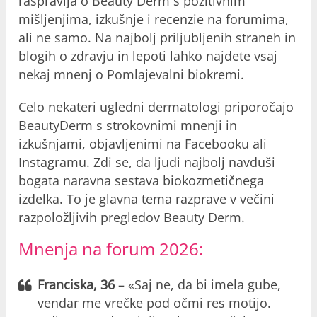
raspravlja o Beauty Derm s pozitivnim
mišljenjima, izkušnje i recenzie na forumima,
ali ne samo. Na najbolj priljubljenih straneh in
blogih o zdravju in lepoti lahko najdete vsaj
nekaj mnenj o Pomlajevalni biokremi.
Celo nekateri ugledni dermatologi priporočajo
BeautyDerm s strokovnimi mnenji in
izkušnjami, objavljenimi na Facebooku ali
Instagramu. Zdi se, da ljudi najbolj navduši
bogata naravna sestava biokozmetičnega
izdelka. To je glavna tema razprave v večini
razpoložljivih pregledov Beauty Derm.
Mnenja na forum 2026:
Franciska, 36
– «Saj ne, da bi imela gube,
vendar me vrečke pod očmi res motijo.