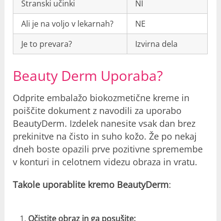
Stranski učinki
NI
Ali je na voljo v lekarnah?
NE
Je to prevara?
Izvirna dela
Beauty Derm Uporaba?
Odprite embalažo biokozmetične kreme in
poiščite dokument z navodili za uporabo
BeautyDerm. Izdelek nanesite vsak dan brez
prekinitve na čisto in suho kožo. Že po nekaj
dneh boste opazili prve pozitivne spremembe
v konturi in celotnem videzu obraza in vratu.
Takole uporablite kremo BeautyDerm
:
Očistite obraz in ga posušite;