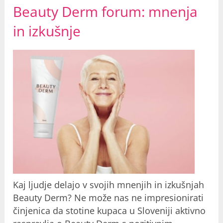
Beauty Derm forum:
mnenja
in izkušnje
Kaj ljudje delajo v svojih mnenjih in izkušnjah
Beauty Derm? Ne može nas ne impresionirati
činjenica da stotine kupaca u Sloveniji aktivno