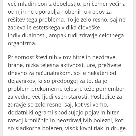
več mladih bori z debelostjo, pri čemer večina
od njih ne uporablja nobenih ukrepov za
rešitev tega problema. To je zelo resno, saj ne
zadeva le estetskega vidika človeške
individualnosti, ampak tudi zdravje celotnega
organizma.
Prisotnost številnih virov hitre in nezdrave
hrane, nizka telesna aktivnost, ure, preživete
dnevno za računalnikom, so le nekateri od
dejavnikov, ki so predpogoj za to, da je
problem prekomerne telesne teže pomemben
za vedno več ljudi vseh starosti. Posledice za
zdravje so zelo resne, saj, kot vsi vemo,
dodatni kilogrami spodbujajo pojav in hiter
razvoj kroničnih in neozdravljivih bolezni, kot
so sladkorna bolezen, visok krvni tlak in druge.