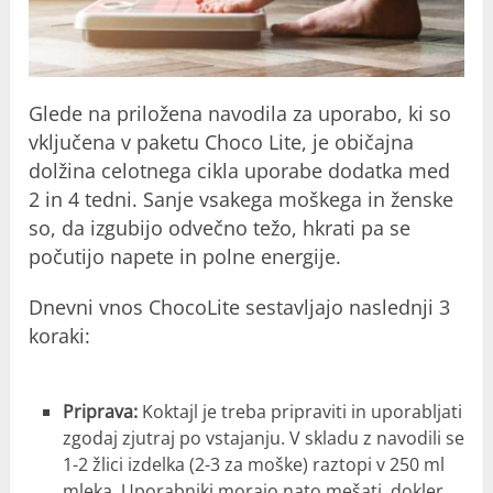
Glede na priložena navodila za uporabo, ki so
vključena v paketu Choco Lite, je običajna
dolžina celotnega cikla uporabe dodatka med
2 in 4 tedni. Sanje vsakega moškega in ženske
so, da izgubijo odvečno težo, hkrati pa se
počutijo napete in polne energije.
Dnevni vnos ChocoLite sestavljajo naslednji 3
koraki:
Priprava:
Koktajl je treba pripraviti in uporabljati
zgodaj zjutraj po vstajanju. V skladu z navodili se
1-2 žlici izdelka (2-3 za moške) raztopi v 250 ml
mleka. Uporabniki morajo nato mešati, dokler