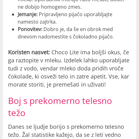
ne dobijo homogeno zmes.
Jemanje:
Pripravljeno pijačo uporabljajte
namesto zajtrka.
Ponovitev:
Dobro je, da še en obrok med
dnevom nadomestite s čokoladno pijačo.
Koristen nasvet:
Choco Lite ima boljši okus, če
ga raztopite v mleku. Izdelek lahko uporabljate
tudi z vodo, vendar mleko doda pridih vroče
čokolade, ki osveži telo in zatre apetit. Vse, kar
morate storiti, je premešati in uživati!
Boj s prekomerno telesno
težo
Danes se ljudje borijo s prekomerno telesno
težo. Žal statistike kažejo, da se z leti vedno