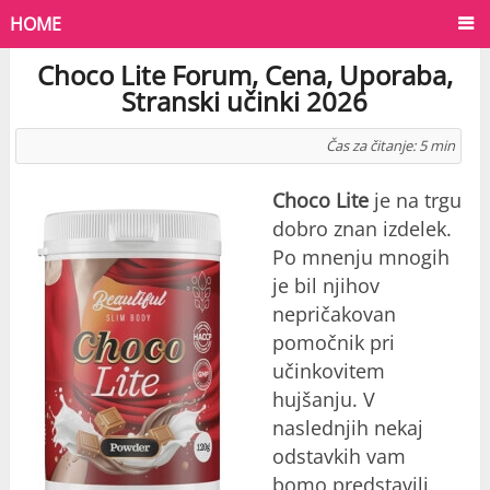
HOME
Choco Lite Forum, Cena, Uporaba,
Stranski učinki 2026
Čas za čitanje:
5
min
Choco Lite
je na trgu
dobro znan izdelek.
Po mnenju mnogih
je bil njihov
nepričakovan
pomočnik pri
učinkovitem
hujšanju. V
naslednjih nekaj
odstavkih vam
bomo predstavili