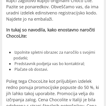
kupci zagotovo kupijo originalni Choco Lite.
Pazite se ponaredkov. Obveščamo vas, da ima
uradni izdelek edinstveno registracijsko kodo.
Najdete jo na embalaži.
In tukaj so navodila, kako enostavno naročiti
ChocoLite:
Izpolnite spletni obrazec za naročilo s svojimi
podatki;
Predstavnik podjetja vas bo kontaktiral;
Plačate ob dostavi.
Poleg tega ChocoLite kot priljubljen izdelek
redno ponuja promocijske popuste do 50 %, ki
jih lahko takoj uporabite. Promocija velja do
izčrpanja zalog. Cena Chocolite v Italiji je bila
odobrena s strani številnih potrošnikov. Cena