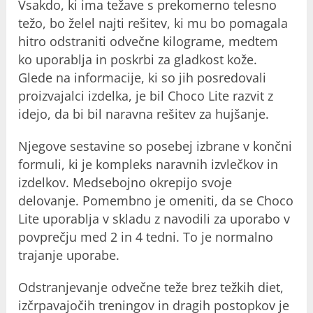
Vsakdo, ki ima težave s prekomerno telesno
težo, bo želel najti rešitev, ki mu bo pomagala
hitro odstraniti odvečne kilograme, medtem
ko uporablja in poskrbi za gladkost kože.
Glede na informacije, ki so jih posredovali
proizvajalci izdelka, je bil Choco Lite razvit z
idejo, da bi bil naravna rešitev za hujšanje.
Njegove sestavine so posebej izbrane v končni
formuli, ki je kompleks naravnih izvlečkov in
izdelkov. Medsebojno okrepijo svoje
delovanje. Pomembno je omeniti, da se Choco
Lite uporablja v skladu z navodili za uporabo v
povprečju med 2 in 4 tedni. To je normalno
trajanje uporabe.
Odstranjevanje odvečne teže brez težkih diet,
izčrpavajočih treningov in dragih postopkov je