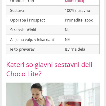
Uradna stran
Klikni tukaj
Sestava
100% naravno
Uporaba i Prospect
Pronađite ispod
Stranski učinki
NI
Ali je na voljo v lekarnah?
NE
Je to prevara?
Izvirna dela
Kateri so glavni sestavni deli
Choco Lite?