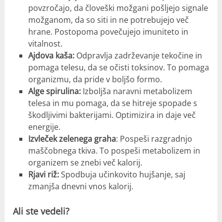
povzročajo, da človeški možgani pošljejo signale
možganom, da so siti in ne potrebujejo več
hrane. Postopoma povečujejo imuniteto in
vitalnost.
Ajdova kaša:
Odpravlja zadrževanje tekočine in
pomaga telesu, da se očisti toksinov. To pomaga
organizmu, da pride v boljšo formo.
Alge spirulina:
Izboljša naravni metabolizem
telesa in mu pomaga, da se hitreje spopade s
škodljivimi bakterijami. Optimizira in daje več
energije.
Izvleček zelenega graha
: Pospeši razgradnjo
maščobnega tkiva. To pospeši metabolizem in
organizem se znebi več kalorij.
Rjavi riž:
Spodbuja učinkovito hujšanje, saj
zmanjša dnevni vnos kalorij.
Ali ste vedeli?