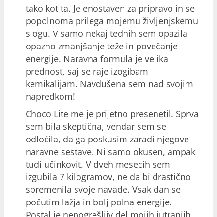
tako kot ta. Je enostaven za pripravo in se
popolnoma prilega mojemu življenjskemu
slogu. V samo nekaj tednih sem opazila
opazno zmanjšanje teže in povečanje
energije. Naravna formula je velika
prednost, saj se raje izogibam
kemikalijam. Navdušena sem nad svojim
napredkom!
Choco Lite me je prijetno presenetil. Sprva
sem bila skeptična, vendar sem se
odločila, da ga poskusim zaradi njegove
naravne sestave. Ni samo okusen, ampak
tudi učinkovit. V dveh mesecih sem
izgubila 7 kilogramov, ne da bi drastično
spremenila svoje navade. Vsak dan se
počutim lažja in bolj polna energije.
Postal je nepogrešljiv del mojih jutranjih