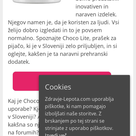
inovativen in
naraven izdelek.
Njegov namen je, da je koristen za ljudi. Vsi
želijo dobro izgledati in to je povsem
normalno. Spoznajte Choco Lite, prašek za
pijačo, ki je v Sloveniji zelo priljubljen, in si
oglejte, kakšen je ta naravni prehranski
dodatek.
URADNA STRAN
Cookies
Zdravje-Lepota.com uporablja
Kaj je Choco Lite in kakšni so učinki njegove
piškotke, ki nam pomagajo
uporabe? Kje ga lahko kupite in kakšna je cena
izboljšati naše storitve. Z
v Sloveniji? Ali so kupci zadovoljni z rezultati in
brskanjem po tej strani se
kakšna so njihova resnična mnenja in izkušnje
strinjate z uporabo piškotkov.
na forumih?
Izvedi več