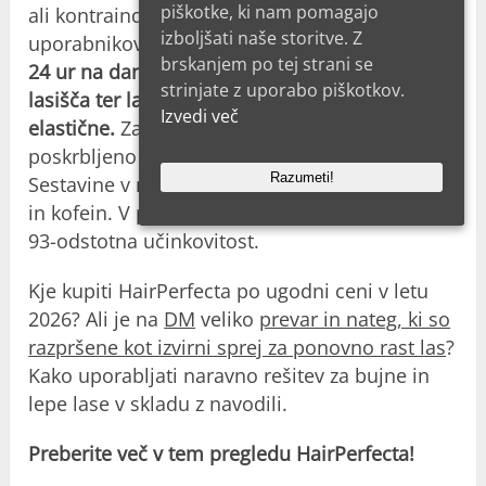
piškotke, ki nam pomagajo
ali kontraindikacijah niso poročali. Pritožbe
izboljšati naše storitve. Z
uporabnikov so blizu nič
HairPerfecta deluje
brskanjem po tej strani se
24 ur na dan, 7 dni v tednu, obnavlja kožo
strinjate z uporabo piškotkov.
lasišča ter lase naredi močnejše in bolj
Izvedi več
elastične.
Zaradi organske sestave je
poskrbljeno tudi za dodaten sijaj in sijaj.
Razumeti!
Sestavine v njej so prokapil, keratin, magnezij
in kofein. V potrdilu o kakovosti je navedena
93-odstotna učinkovitost.
Kje kupiti HairPerfecta po ugodni ceni v letu
2026? Ali je na
DM
veliko
prevar in nateg, ki so
razpršene kot izvirni sprej za ponovno rast las
?
Kako uporabljati naravno rešitev za bujne in
lepe lase v skladu z navodili.
Preberite več v tem pregledu HairPerfecta!