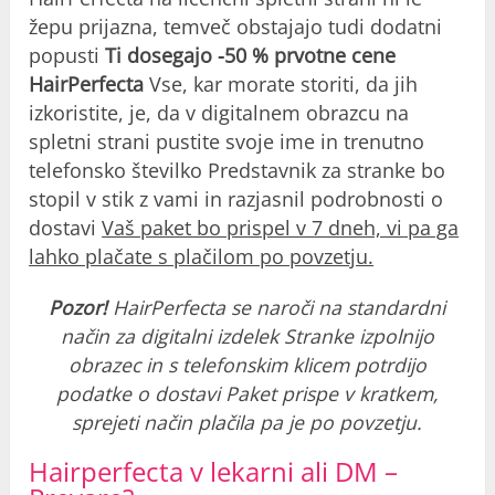
žepu prijazna, temveč obstajajo tudi dodatni
popusti
Ti dosegajo -50 % prvotne cene
HairPerfecta
Vse, kar morate storiti, da jih
izkoristite, je, da v digitalnem obrazcu na
spletni strani pustite svoje ime in trenutno
telefonsko številko Predstavnik za stranke bo
stopil v stik z vami in razjasnil podrobnosti o
dostavi
Vaš paket bo prispel v 7 dneh, vi pa ga
lahko plačate s plačilom po povzetju.
Pozor!
HairPerfecta se naroči na standardni
način za digitalni izdelek Stranke izpolnijo
obrazec in s telefonskim klicem potrdijo
podatke o dostavi Paket prispe v kratkem,
sprejeti način plačila pa je po povzetju.
Hairperfecta v lekarni ali DM –