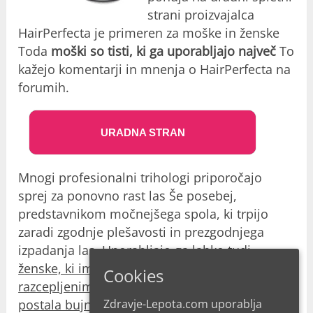
strani proizvajalca
HairPerfecta je primeren za moške in ženske
Toda
moški so tisti, ki ga uporabljajo največ
To
kažejo komentarji in mnenja o HairPerfecta na
forumih.
URADNA STRAN
Mnogi profesionalni trihologi priporočajo
sprej za ponovno rast las Še posebej,
predstavnikom močnejšega spola, ki trpijo
zaradi zgodnje plešavosti in prezgodnjega
izpadanja las.
Uporabljajo ga lahko tudi
ženske, ki imajo lase brez življenja z
Cookies
razcepljenimi konicami, da bi njihova griva
Zdravje-Lepota.com uporablja
postala bujna in živahna.
O neželenih učinkih