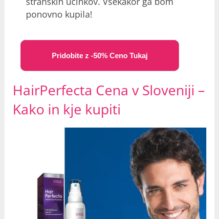
stranskih učinkov. Vsekakor ga bom
ponovno kupila!
Pridobite z -50% Ceno Tukaj
HairPerfecta Cena v Sloveniji –
Kako in kje kupiti