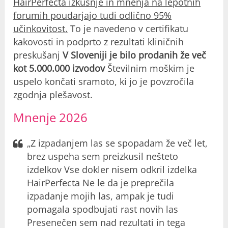
HairPerfecta
izkušnje
in mnenja na lepotnih
forumih poudarjajo tudi odlično 95%
učinkovitost.
To je navedeno v certifikatu
kakovosti in podprto z rezultati kliničnih
preskušanj
V Sloveniji je bilo prodanih že več
kot 5.000.000 izvodov
Številnim moškim je
uspelo končati sramoto, ki jo je povzročila
zgodnja plešavost.
Mnenje 2026
„Z izpadanjem las se spopadam že več let,
brez uspeha sem preizkusil nešteto
izdelkov Vse dokler nisem odkril izdelka
HairPerfecta Ne le da je preprečila
izpadanje mojih las, ampak je tudi
pomagala spodbujati rast novih las
Presenečen sem nad rezultati in tega