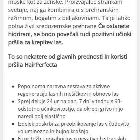
moške kot za ženske. Proizvajalec strankam
svetuje, naj ga kombinirajo s prehranskim
režimom, bogatim z beljakovinami. Ta je lahko
polna živil sredozemske prehrane
Če ostanete
hidrirani, se bodo povečali tudi pozitivni učinki
pršila za krepitev las.
To so nekatere od glavnih prednosti in koristi
pršila HairPerfecta
Popolnoma naravna sestava za aktivno
regeneracijo lasnih mešičkov in obnovo las
Sprej deluje 24 ur na dan, 7 dni v tednu s 93-
odstotno učinkovitostjo, da okrepi grivo in jo
naredi bolj elastično
Izdelek poskrbi za preoblikovanje las v čudovito,
voluminozno in bujno krošnjo.
Ni pritožb uporabnikov o negativnih stranskih