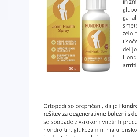
in zm
globo
ga la
smete
zelo 
tisoč
delij
Hondr
artri
Ortopedi so prepričani, da je
Hondro
rešitev za degenerativne bolezni skl
se spopade z vzrokom vnetnih proces
hondroitin, glukozamin, hialuronsko