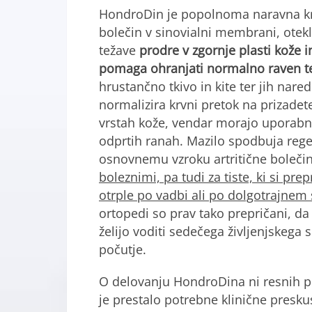
HondroDin je popolnoma naravna kre
bolečin v sinovialni membrani, oteklin
težave
prodre v zgornje plasti kože i
pomaga ohranjati normalno raven te
hrustančno tkivo in kite ter jih nared
normalizira krvni pretok na prizade
vrstah kože, vendar morajo uporabni
odprtih ranah. Mazilo spodbuja regene
osnovnemu vzroku artritične bolečin
boleznimi, pa tudi za tiste, ki si prepr
otrple po vadbi ali po dolgotrajne
ortopedi so prav tako prepričani, da 
želijo voditi sedečega življenjskega s
počutje.
O delovanju HondroDina ni resnih pr
je prestalo potrebne klinične presku