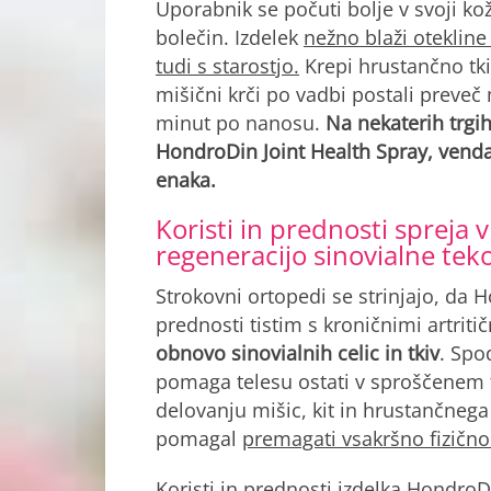
Uporabnik se počuti bolje v svoji kož
bolečin. Izdelek
nežno blaži otekline
tudi s starostjo.
Krepi hrustančno tkiv
mišični krči po vadbi postali preveč 
minut po nanosu.
Na nekaterih trgi
HondroDin Joint Health Spray, vendar
enaka.
Koristi in prednosti spreja 
regeneracijo sinovialne tek
Strokovni ortopedi se strinjajo, da H
prednosti tistim s kroničnimi artriti
obnovo sinovialnih celic in tkiv
. Spo
pomaga telesu ostati v sproščenem 
delovanju mišic, kit in hrustančnega
pomagal
premagati vsakršno fizično
Koristi in prednosti izdelka HondroDi