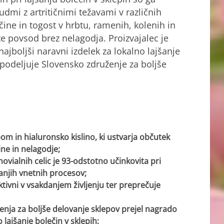
judmi z artritičnimi težavami v različnih
ečine in togost v hrbtu, ramenih, kolenih in
e povsod brez nelagodja. Proizvajalec je
ajboljši naravni izdelek za lokalno lajšanje
 podeljuje Slovensko združenje za boljše
m in hialuronsko kislino, ki ustvarja občutek
ine in nelagodje;
ovialnih celic je 93-odstotno učinkovita pri
anjih vnetnih procesov;
ktivni v vsakdanjem življenju ter preprečuje
enja za boljše delovanje sklepov prejel nagrado
o lajšanje bolečin v sklepih;