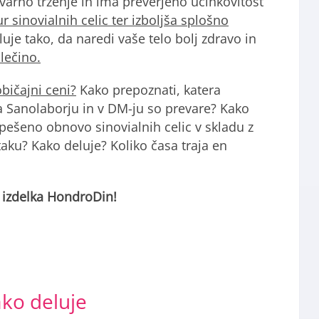
varno trženje in ima preverjeno učinkovitost
 sinovialnih celic ter izboljša splošno
uje tako, da naredi vaše telo bolj zdravo in
olečino.
bičajni ceni?
Kako prepoznati, katera
na Sanolaborju in v DM-ju so prevare? Kako
pešeno obnovo sinovialnih celic v skladu z
aku? Kako deluje? Koliko časa traja en
i izdelka HondroDin!
ako deluje