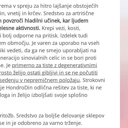
ma v spreju za hitro lajšanje obstoječih
, vnetij in krčev. Sredstvo za artritične
n povzroči hladilni učinek, kar ljudem
lesne aktivnosti.
Krepi vezi, kosti,
i bolj odporne na pritisk. Izdelek tudi
tem območju. Je varen za uporabo na vseh
ki vedeti, da ga ne smejo uporabljati na
racijo sinovialnih celic in se bori proti
e. Je
primerno za tiste z degenerativnimi
osto želijo ostati gibljivi in se ne počutiti
m sedenju v nepremičnem položaju
. Strokovni
je HondroDin odlična rešitev za tiste, ki ne
loga in želijo izboljšati svoje splošno
itožb. Sredstvo za boljše delovanje sklepov
se in je odobreno za varno trženje.