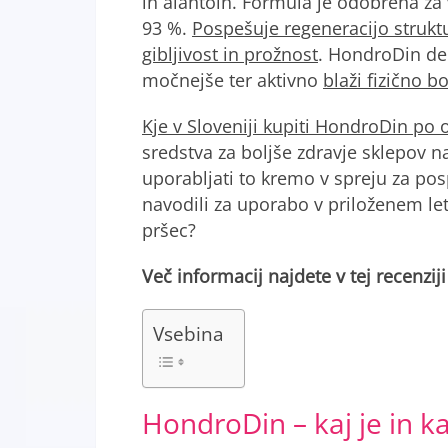
in alantoin. Formula je odobrena za 
93 %.
Pospešuje regeneracijo struktur
gibljivost in prožnost
. HondroDin del
močnejše ter aktivno
blaži fizično b
Kje v Sloveniji kupiti HondroDin po o
sredstva za boljše zdravje sklepov 
uporabljati to kremo v spreju za pos
navodili za uporabo v priloženem let
pršec?
Več informacij najdete v tej recenzij
Vsebina
HondroDin – kaj je in k