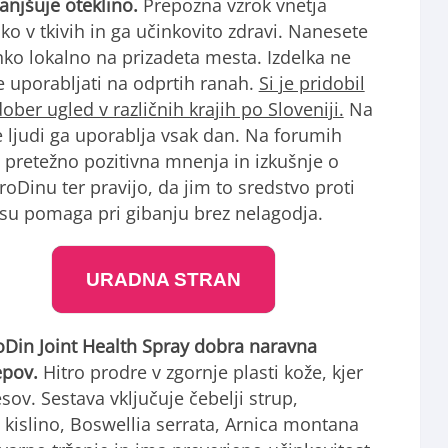
anjšuje oteklino.
Prepozna vzrok vnetja
ko v tkivih in ga učinkovito zdravi. Nanesete
hko lokalno na prizadeta mesta. Izdelka ne
 uporabljati na odprtih ranah.
Si je pridobil
dober ugled v različnih krajih po Sloveniji.
Na
e ljudi ga uporablja vsak dan. Na forumih
o pretežno pozitivna mnenja in izkušnje o
oDinu ter pravijo, da jim to sredstvo proti
tisu pomaga pri gibanju brez nelagodja.
URADNA STRAN
Din Joint Health Spray dobra naravna
epov.
Hitro prodre v zgornje plasti kože, kjer
ov. Sestava vključuje čebelji strup,
 kislino, Boswellia serrata, Arnica montana