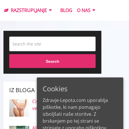
RAZSTRUPLJANJE
BLOG
O NAS
Search
Cookies
IZ BLOGA
Zdravje-Lepota.com uporablja
Cistitis in inkontinenca – kaj
piškotke, ki nam pomagajo
vemo o njiju
izboljšati naše storitve. Z
brskanjem po tej strani se
strinjate z uporabo piškotkov.
Alkohol – o njegovih koristih