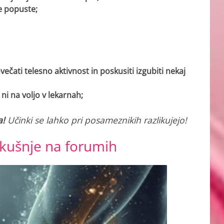
e popuste;
čati telesno aktivnost in poskusiti izgubiti nekaj
ni na voljo v lekarnah;
a!
Učinki se lahko pri posameznikih razlikujejo!
kušnje na forumih