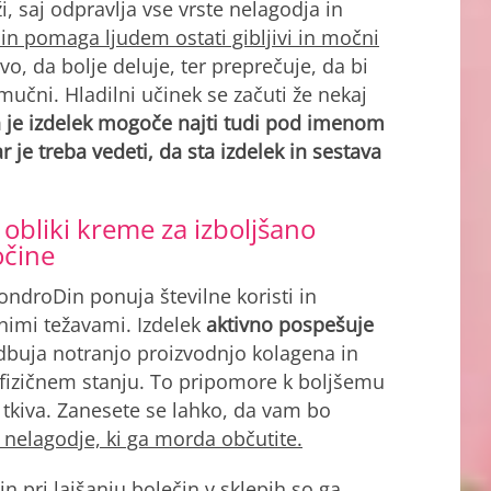
i, saj odpravlja vse vrste nelagodja in
 in pomaga ljudem ostati gibljivi in močni
o, da bolje deluje, ter preprečuje, da bi
mučni. Hladilni učinek se začuti že nekaj
h je izdelek mogoče najti tudi pod imenom
 je treba vedeti, da sta izdelek in sestava
v obliki kreme za izboljšano
očine
ondroDin ponuja številne koristi in
čnimi težavami. Izdelek
aktivno pospešuje
dbuja notranjo proizvodnjo kolagena in
fizičnem stanju. To pripomore k boljšemu
 tkiva. Zanesete se lahko, da vam bo
 nelagodje, ki ga morda občutite.
n pri lajšanju bolečin v sklepih so ga