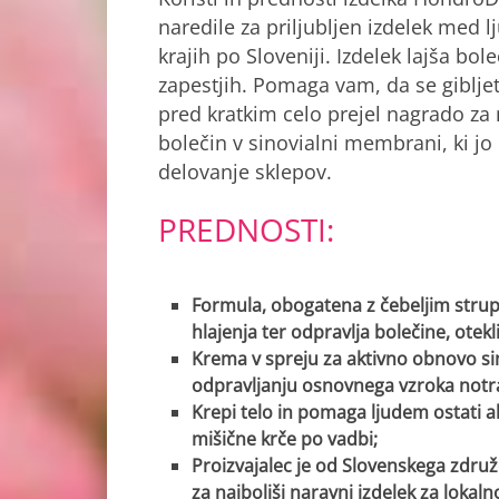
naredile za priljubljen izdelek med l
krajih po Sloveniji. Izdelek lajša bol
zapestjih. Pomaga vam, da se gibljet
pred kratkim celo prejel nagrado za n
bolečin v sinovialni membrani, ki jo
delovanje sklepov.
PREDNOSTI:
Formula, obogatena z čebeljim strupo
hlajenja ter odpravlja bolečine, otekl
Krema v spreju za aktivno obnovo sin
odpravljanju osnovnega vzroka notr
Krepi telo in pomaga ljudem ostati a
mišične krče po vadbi;
Proizvajalec je od Slovenskega združ
za najboljši naravni izdelek za lokaln