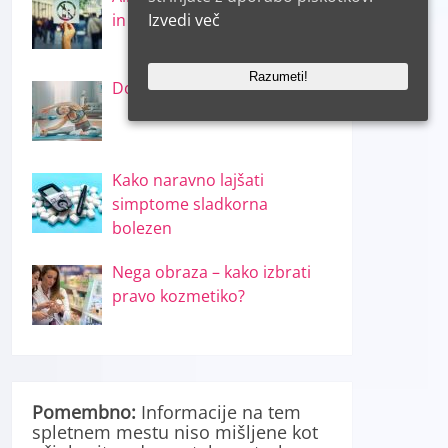
Izvedi več
in škodi!
Razumeti!
Doma porabite 500 kalorij
Kako naravno lajšati
simptome sladkorna
bolezen
Nega obraza – kako izbrati
pravo kozmetiko?
Pomembno:
Informacije na tem
spletnem mestu niso mišljene kot