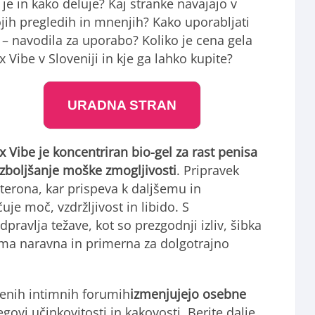
 je in kako deluje? Kaj stranke navajajo v
jih pregledih in mnenjih? Kako uporabljati
 – navodila za uporabo? Koliko je cena gela
 Vibe v Sloveniji in kje ga lahko kupite?
URADNA STRAN
 Vibe je koncentriran bio-gel za rast penisa
izboljšanje moške zmogljivosti
. Pripravek
terona, kar prispeva k daljšemu in
je moč, vzdržljivost in libido. S
ravlja težave, kot so prezgodnji izliv, šibka
noma naravna in primerna za dolgotrajno
jenih intimnih forumih
izmenjujejo osebne
egovi učinkovitosti in kakovosti. Berite dalje