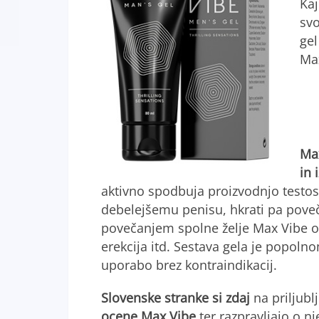
Kaj
svo
gel
Max
Max
in 
aktivno spodbuja proizvodnjo testos
debelejšemu penisu, hkrati pa poveču
povečanjem spolne želje Max Vibe odp
erekcija itd. Sestava gela je popol
uporabo brez kontraindikacij.
Slovenske stranke si zdaj
na priljubl
ocene Max Vibe
ter razpravljajo o nj