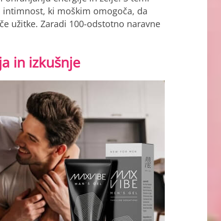
a intimnost, ki moškim omogoča, da
oče užitke. Zaradi 100-odstotno naravne
a in
izkušnje