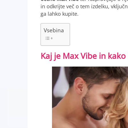
in odkrijte več o tem izdelku, vklju
ga lahko kupite.
Vsebina
Kaj je Max Vibe in kako