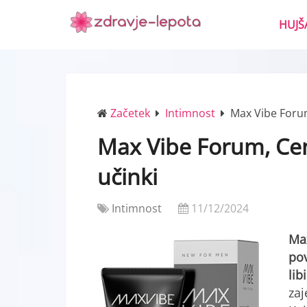
HUJŠ
Začetek
Intimnost
Max Vibe Forum
Max Vibe Forum, Cen
učinki
Intimnost
11/12/2024
Max
po
lib
zaj