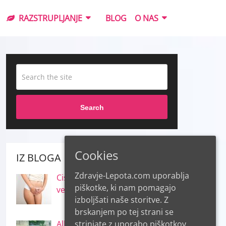
RAZSTRUPLJANJE
BLOG
O NAS
Search
Cookies
IZ BLOGA
Zdravje-Lepota.com uporablja
Cistitis in inkontinenca – kaj
piškotke, ki nam pomagajo
vemo o njiju
izboljšati naše storitve. Z
brskanjem po tej strani se
strinjate z uporabo piškotkov.
Alkohol – o njegovih koristih