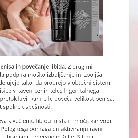
penisa in povečanje libida
. Z drugimi
da podpira moško izboljšanje in izboljša
elujejo tako, da prodrejo v obtočni sistem,
išice v kavernoznih telesih genitalnega
retok krvi, kar ne le poveča velikost penisa,
t spolne uspešnosti.
a k večjemu libidu in stalni moči, kar vodi
 Poleg tega pomaga pri aktiviranju ravni
i ohranjanju energije in želje. S temi