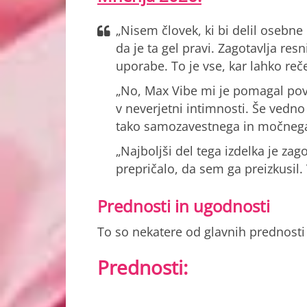
„Nisem človek, ki bi delil osebn
da je ta gel pravi. Zagotavlja res
uporabe. To je vse, kar lahko reč
„No, Max Vibe mi je pomagal pove
v neverjetni intimnosti. Še vedn
tako samozavestnega in močnega.
„Najboljši del tega izdelka je z
prepričalo, da sem ga preizkusil.
Prednosti in ugodnosti
To so nekatere od glavnih prednosti
Prednosti: