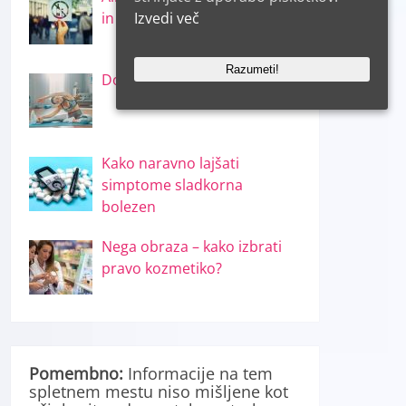
Izvedi več
in škodi!
Razumeti!
Doma porabite 500 kalorij
Kako naravno lajšati
simptome sladkorna
bolezen
Nega obraza – kako izbrati
pravo kozmetiko?
Pomembno:
Informacije na tem
spletnem mestu niso mišljene kot