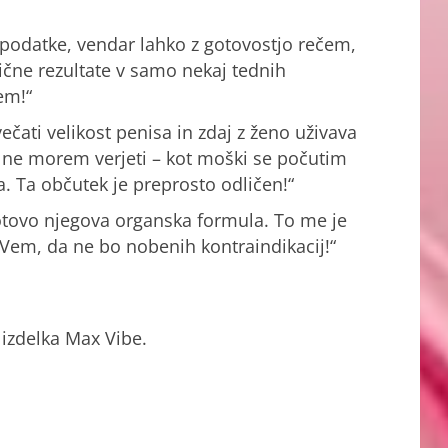
e podatke, vendar lahko z gotovostjo rečem,
nične rezultate v samo nekaj tednih
em!“
čati velikost penisa in zdaj z ženo uživava
o ne morem verjeti – kot moški se počutim
 Ta občutek je preprosto odličen!“
agotovo njegova organska formula. To me je
 Vem, da ne bo nobenih kontraindikacij!“
 izdelka Max Vibe.