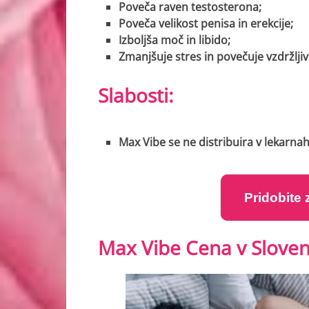
Poveča raven testosterona;
Poveča velikost penisa in erekcije;
Izboljša moč in libido;
Zmanjšuje stres in povečuje vzdržljiv
Slabosti:
Max Vibe se ne distribuira v lekarnah
Pridobite
Max Vibe Cena v Slovenij