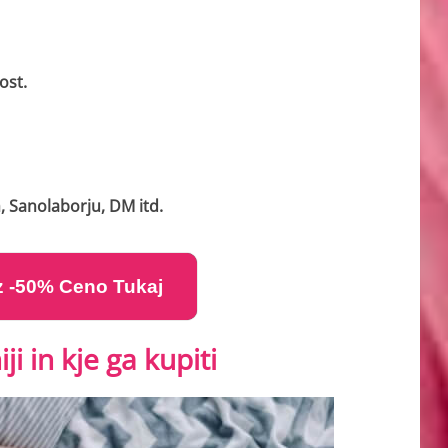
ost.
, Sanolaborju, DM itd.
 z -50% Ceno Tukaj
i in kje ga kupiti