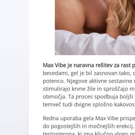
Max Vibe je naravna rešitev za rast 
besedami, gel je bil zasnovan tako, 
potenco. Njegove aktivne sestavine d
stimulirajo krvne žile in sproščajo m
območja. Ta proces spodbuja boljši p
temveč tudi dvigne splošno kakovos
Redna uporaba gela Max Vibe prispev
do pogostejših in močnejših erekcij.
testosterona, ki ima ključno vlogo pr