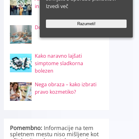
Izvedi več
in škodi!
Razumeti!
Doma porabite 500 kalorij
Kako naravno lajšati
simptome sladkorna
bolezen
Nega obraza – kako izbrati
pravo kozmetiko?
Pomembno:
Informacije na tem
spletnem mestu niso mišljene kot