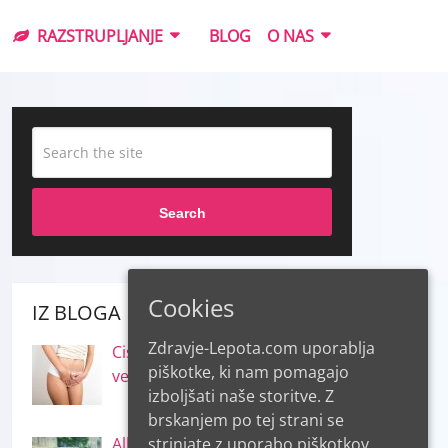
RAZSTRUPLJANJE
BLOG
O NAS
Search
Cookies
IZ BLOGA
Zdravje-Lepota.com uporablja
Cistitis in inkontinenca – kaj
piškotke, ki nam pomagajo
vemo o njiju
izboljšati naše storitve. Z
brskanjem po tej strani se
strinjate z uporabo piškotkov.
Alkohol – o njegovih koristih