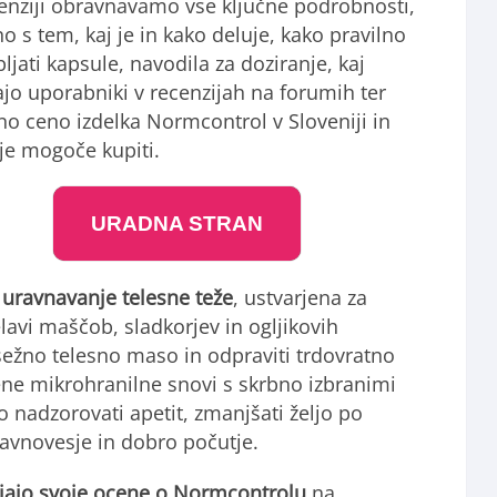
cenziji obravnavamo vse ključne podrobnosti,
no s tem, kaj je in kako deluje, kako pravilno
ljati kapsule, navodila za doziranje, kaj
jo uporabniki v recenzijah na forumih ter
no ceno izdelka Normcontrol v Sloveniji in
 je mogoče kupiti.
URADNA STRAN
uravnavanje telesne teže
, ustvarjena za
lavi maščob, sladkorjev in ogljikovih
ežno telesno maso in odpraviti trdovratno
ne mikrohranilne snovi s skrbno izbranimi
o nadzorovati apetit, zmanjšati željo po
ravnovesje in dobro počutje.
vljajo svoje ocene o Normcontrolu
na