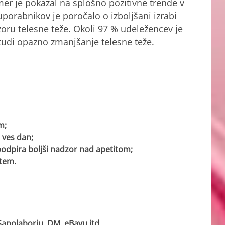
er je pokazal na splošno pozitivne trende v
porabnikov je poročalo o izboljšani izrabi
dzoru telesne teže. Okoli 97 % udeležencev je
udi opazno zmanjšanje telesne teže.
m;
 ves dan;
podpira boljši nadzor nad apetitom;
item.
Sanolaborju, DM, eBayu itd.