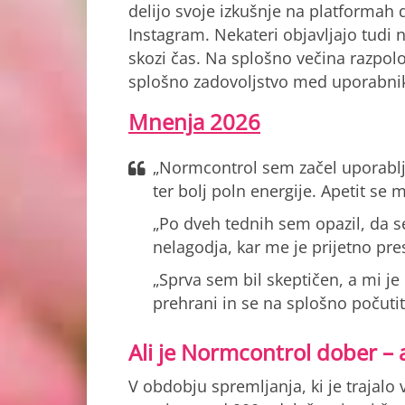
delijo svoje izkušnje na platformah 
Instagram. Nekateri objavljajo tudi
skozi čas. Na splošno večina razpolo
splošno zadovoljstvo med uporabnik
Mnenja 2026
„Normcontrol sem začel uporablj
ter bolj poln energije. Apetit se 
„Po dveh tednih sem opazil, da s
nelagodja, kar me je prijetno pre
„Sprva sem bil skeptičen, a mi je 
prehrani in se na splošno počutit
Ali je Normcontrol dober – a
V obdobju spremljanja, ki je trajalo 