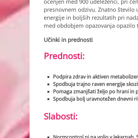
ocenjen med 900 udeleženci, pri čem
presnovnem odzivu. Znatno število u
energije in boljših rezultatih pri na
med obdobjem opazovanja opazilo t
Učinki in prednosti
Prednosti:
Podpira zdrav in aktiven metabolize
Spodbuja trajno raven energije skozi
Pomaga zmanjšati željo po hrani in 
Spodbuja bolj uravnotežen dnevni r
Slabosti:
Normcontrol ni na voljo v lekarnah, 