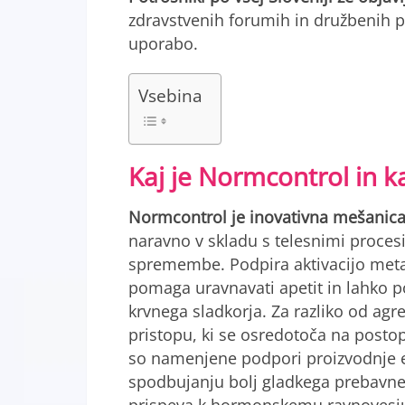
zdravstvenih forumih in družbenih pl
uporabo.
Vsebina
Kaj je Normcontrol in k
Normcontrol je inovativna mešanica
naravno v skladu s telesnimi procesi
spremembe. Podpira aktivacijo meta
pomaga uravnavati apetit in lahko p
krvnega sladkorja. Za razliko od agr
pristopu, ki se osredotoča na postop
so namenjene podpori proizvodnje e
spodbujanju bolj gladkega prebavne