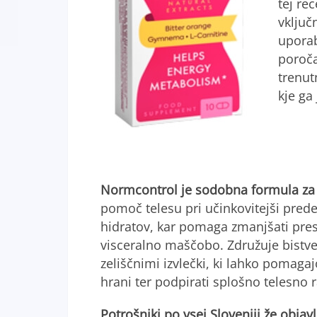
tej re
vključ
uporab
poroča
trenut
kje ga
Normcontrol je sodobna formula za 
pomoč telesu pri učinkovitejši prede
hidratov, kar pomaga zmanjšati pres
visceralno maščobo. Združuje bistve
zeliščnimi izvlečki, ki lahko pomagaj
hrani ter podpirati splošno telesno 
Potrošniki po vsej Sloveniji že obja