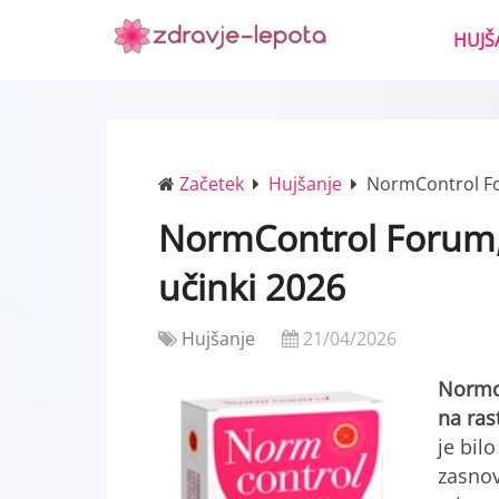
HUJŠ
Začetek
Hujšanje
NormControl Fo
NormControl Forum,
učinki 2026
Hujšanje
21/04/2026
Normco
na ras
je bil
zasnov