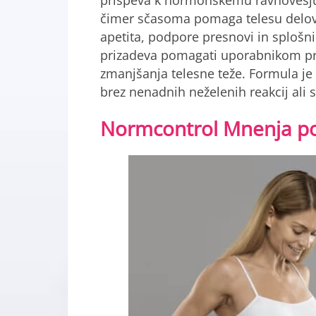
prispeva k hormonskemu ravnovesju 
čimer sčasoma pomaga telesu delova
apetita, podpore presnovi in splošni
prizadeva pomagati uporabnikom pr
zmanjšanja telesne teže. Formula j
brez nenadnih neželenih reakcij ali 
Normcontrol Mnenja po