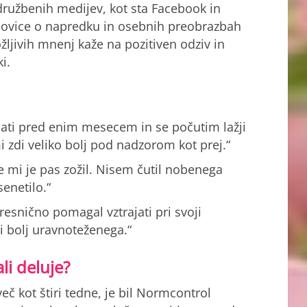
družbenih medijev, kot sta Facebook in
 novice o napredku in osebnih preobrazbah
žljivih mnenj kaže na pozitiven odziv in
i.
ati pred enim mesecem in se počutim lažji
mi zdi veliko bolj pod nadzorom kot prej.“
e mi je pas zožil. Nisem čutil nobenega
senetilo.“
resnično pomagal vztrajati pri svoji
i bolj uravnoteženega.“
li deluje?
več kot štiri tedne, je bil Normcontrol