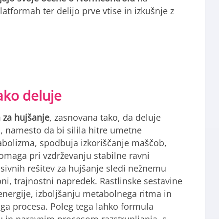
atformah ter delijo prve vtise in izkušnje z
ako deluje
 za hujšanje
, zasnovana tako, da deluje
, namesto da bi silila hitre umetne
bolizma, spodbuja izkoriščanje maščob,
omaga pri vzdrževanju stabilne ravni
esivnih rešitev za hujšanje sledi nežnemu
ni, trajnostni napredek. Rastlinske sestavine
nergije, izboljšanju metabolnega ritma in
ga procesa. Poleg tega lahko formula