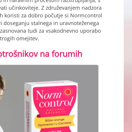
in naravnim procesom razstrupljanja, s
ti učinkoviteje. Z združevanjem nadzora
h koristi za dobro počutje si Normcontrol
i doseganju stalnega in uravnoteženega
e zasnovana tudi za vsakodnevno uporabo
strogih omejitev.
trošnikov na forumih