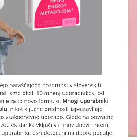
ejo naraščajočo pozornost v slovenskih
irali smo okoli 80 mnenj uporabnikov, od
nje za to novo formulo.
Mnogi uporabniki
olu
in kot ključne prednosti izpostavljajo
sto vsakodnevno uporabo. Glede na povratne
izdelek zlahka vključi v njihov dnevni ritem,
i uporabniki, osredotočeni na dobro počutje,