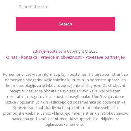
Search
zdravje-lepota.com
Copyright © 2026.
O nas
·
Kontakti
·
Pravice in obveznosti
·
Povezave partnerjev
Pomembno: vse vrste informacij, ki jih boste našli na tej spletni strani, so
namenjene obogatitvi vaše splošne kulture in jih ne smete uporabljati
kot metodologijo za učinkovito zdravljenje ali diagnozo. Za strokovni
recept ali nasvet se obrnite na svojega zdravnika. Tukaj prikazani
rezultati niso zagotovilo, da boste dosegli enako. Upoštevajte, da se
razlike v opisanih učinkih razlikujejo od posameznika do posameznika.
Sponzorirane publikacije na tej spletni strani lahko vsebujejo
promocijske vsebine. Lahko vključujejo mnenja strank ali strokovnjakov,
navedena pod izmišljenimi imeni, ki se uporabljajo izključno za
oglaševalske namene.