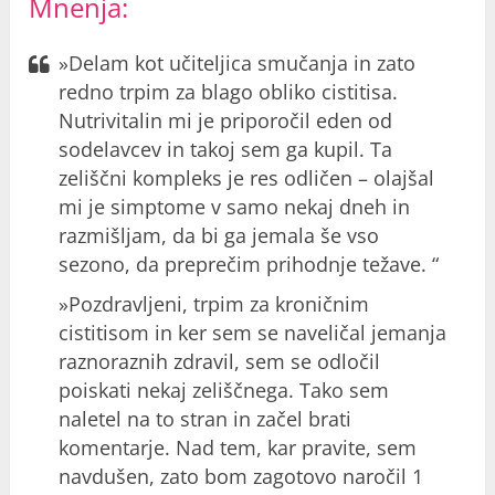
Mnenja
:
»Delam kot učiteljica smučanja in zato
redno trpim za blago obliko cistitisa.
Nutrivitalin mi je priporočil eden od
sodelavcev in takoj sem ga kupil. Ta
zeliščni kompleks je res odličen – olajšal
mi je simptome v samo nekaj dneh in
razmišljam, da bi ga jemala še vso
sezono, da preprečim prihodnje težave. “
»Pozdravljeni, trpim za kroničnim
cistitisom in ker sem se naveličal jemanja
raznoraznih zdravil, sem se odločil
poiskati nekaj zeliščnega. Tako sem
naletel na to stran in začel brati
komentarje. Nad tem, kar pravite, sem
navdušen, zato bom zagotovo naročil 1