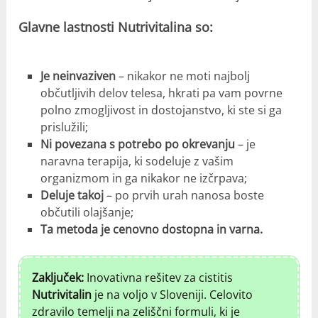
Glavne lastnosti Nutrivitalina so:
Je neinvaziven
– nikakor ne moti najbolj
občutljivih delov telesa, hkrati pa vam povrne
polno zmogljivost in dostojanstvo, ki ste si ga
prislužili;
Ni povezana s potrebo po okrevanju
– je
naravna terapija, ki sodeluje z vašim
organizmom in ga nikakor ne izčrpava;
Deluje takoj
– po prvih urah nanosa boste
občutili olajšanje;
Ta metoda je cenovno dostopna in varna.
Zaključek:
Inovativna rešitev za cistitis
Nutrivitalin
je na voljo v Sloveniji. Celovito
zdravilo temelji na zeliščni formuli, ki je