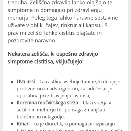
trebuha. Zeliščna zdravila lahko olajšajo te
simptome in pomagajo pri zdravljenju
mehurja. Poleg tega lahko naravne sestavine
uživate v obliki čajev, tinktur ali kapsul. S
pravimi zelišči lahko cistitis olajšate in
pozdravite naravno.
Nekatera zelišča, ki uspešno zdravijo
simptome cistitisa, vključujejo:
Uva ursi
– Ta rastlina vsebuje tanine, ki delujejo
protivnetno in adstrigentno, zaradi česar je
uporabna pri zdravljenju cistitisa;
Korenina močvirskega sleza
– blaži vnetja v
sečilih in mehurju ter pomaga zmanjšati
bolečino in nelagodje;
Rman
– to je diuretik, ki pomaga pri izpiranju
bakterij in drugih toksinov iz mehurja, kar olajša