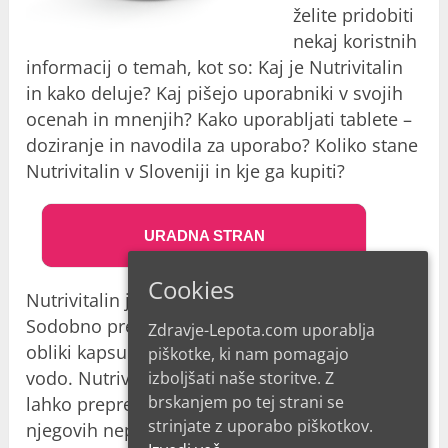
želite pridobiti
nekaj koristnih
informacij o temah, kot so: Kaj je Nutrivitalin
in kako deluje? Kaj pišejo uporabniki v svojih
ocenah in mnenjih? Kako uporabljati tablete –
doziranje in navodila za uporabo? Koliko stane
Nutrivitalin v Sloveniji in kje ga kupiti?
URADNA STRAN
Cookies
Nutrivitalin je napredna biorešitev za cistitis.
Sodobno prehransko dopolnilo je zasnovano v
Zdravje-Lepota.com uporablja
obliki kapsul, ki jih je treba dnevno zaužiti z
piškotke, ki nam pomagajo
vodo. Nutrivitalin olajša proces uriniranja in
izboljšati naše storitve. Z
brskanjem po tej strani se
lahko prepreči razvoj cistitisa z lajšanjem
strinjate z uporabo piškotkov.
njegovih neprijetnih simptomov. Zahvaljujoč