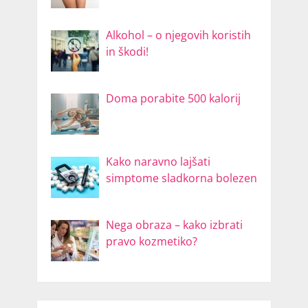
Alkohol – o njegovih koristih
in škodi!
Doma porabite 500 kalorij
Kako naravno lajšati
simptome sladkorna bolezen
Nega obraza – kako izbrati
pravo kozmetiko?