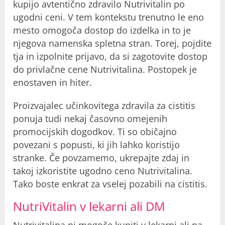
kupijo avtentično zdravilo Nutrivitalin po
ugodni ceni. V tem kontekstu trenutno le eno
mesto omogoča dostop do izdelka in to je
njegova namenska spletna stran. Torej, pojdite
tja in izpolnite prijavo, da si zagotovite dostop
do privlačne cene Nutrivitalina. Postopek je
enostaven in hiter.
Proizvajalec učinkovitega zdravila za cistitis
ponuja tudi nekaj časovno omejenih
promocijskih dogodkov. Ti so običajno
povezani s popusti, ki jih lahko koristijo
stranke. Če povzamemo, ukrepajte zdaj in
takoj izkoristite ugodno ceno Nutrivitalina.
Tako boste enkrat za vselej pozabili na cistitis.
NutriVitalin v lekarni ali DM
Nutrivitalina ni mogoče kupiti v lekarni ali na