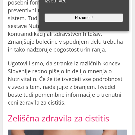
Izvedi več
posebni formuli ima izdelek antiseptični in
preventivni učinek na celoten genitourinarni
sistem. Tudi zaradi svoje popolnoma organske
Razumeti!
sestave Nutrivitalin ne povzroča
kontraindikacij ali zdravstvenih težav.
Zmanjšuje bolečine v spodnjem delu trebuha
in tako nadzoruje pogostost uriniranja.
Ugotovili smo, da stranke iz različnih koncev
Slovenije redno pišejo in delijo mnenja o
Nutrivitalin. Če želite izvedeti vse podrobnosti
v zvezi s tem, nadaljujte z branjem. Izvedeli
boste tudi pomembne informacije o trenutni
ceni zdravila za cistitis.
Zeliščna zdravila za cistitis