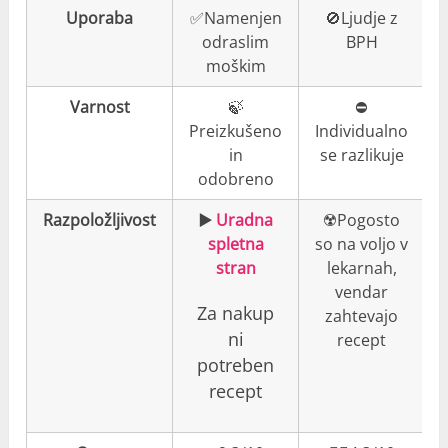
Uporaba
✅Namenjen
🚫Ljudje z
odraslim
BPH
moškim
Varnost
🍃
⛔️
Preizkušeno
Individualno
in
se razlikuje
odobreno
Razpoložljivost
▶️
Uradna
☢️Pogosto
spletna
so na voljo v
stran
lekarnah,
vendar
Za nakup
zahtevajo
ni
recept
potreben
recept