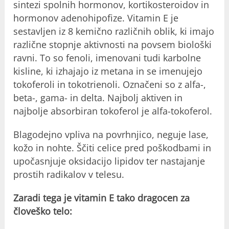
sintezi spolnih hormonov, kortikosteroidov in
hormonov adenohipofize. Vitamin E je
sestavljen iz 8 kemično različnih oblik, ki imajo
različne stopnje aktivnosti na povsem biološki
ravni. To so fenoli, imenovani tudi karbolne
kisline, ki izhajajo iz metana in se imenujejo
tokoferoli in tokotrienoli. Označeni so z alfa-,
beta-, gama- in delta. Najbolj aktiven in
najbolje absorbiran tokoferol je alfa-tokoferol.
Blagodejno vpliva na povrhnjico, neguje lase,
kožo in nohte. Ščiti celice pred poškodbami in
upočasnjuje oksidacijo lipidov ter nastajanje
prostih radikalov v telesu.
Zaradi tega je vitamin E tako dragocen za
človeško telo: