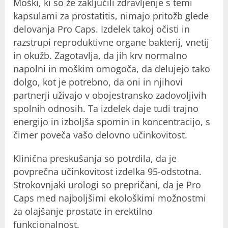
Moški, ki so že zaključili zdravljenje s temi
kapsulami za prostatitis, nimajo pritožb glede
delovanja Pro Caps. Izdelek takoj očisti in
razstrupi reproduktivne organe bakterij, vnetij
in okužb. Zagotavlja, da jih krv normalno
napolni in moškim omogoča, da delujejo tako
dolgo, kot je potrebno, da oni in njihovi
partnerji uživajo v obojestransko zadovoljivih
spolnih odnosih. Ta izdelek daje tudi trajno
energijo in izboljša spomin in koncentracijo, s
čimer poveča vašo delovno učinkovitost.
Klinična preskušanja so potrdila, da je
povprečna učinkovitost izdelka 95-odstotna.
Strokovnjaki urologi so prepričani, da je Pro
Caps med najboljšimi ekološkimi možnostmi
za olajšanje prostate in erektilno
funkcionalnost.