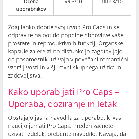
Ocena
⭐️9.3/10
👎🏼4.3/10
uporabnikov
Zdaj lahko dobite svoj izvod Pro Caps in se
odpravite na pot do popolne obnovitve vaše
prostate in reproduktivnih funkcij. Organske
kapsule za erektilno disfunkcijo zagotavljajo,
da posamezniki uživajo v povečani romantični
vzdržljivosti in višji ravni skupnega užitka in
zadovoljstva.
Kako uporabljati Pro Caps –
Uporaba, doziranje in letak
Obstajajo jasna navodila za uporabo, ki vas
naučijo jemati Pro Caps. Preden začnete
uživati ​​izdelek, preberite navodilo. Navaja, da