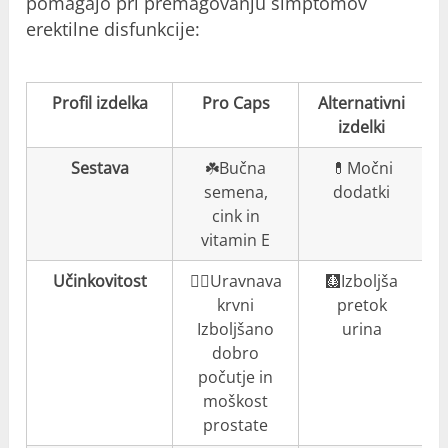
pomagajo pri premagovanju simptomov
erektilne disfunkcije:
Profil izdelka
Pro Caps
Alternativni
izdelki
Sestava
☘️Bučna
💊Močni
semena,
dodatki
cink in
vitamin E
Učinkovitost
👍🏼Uravnava
🩻Izboljša
krvni
pretok
Izboljšano
urina
dobro
počutje in
moškost
prostate