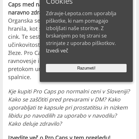
Cookies
Caps med najboljšimi alternativami za
naravno zdravljenje povečane prostate
.
Zdravje-Lepota.com uporablja
Organska sestava je varna in vsebuje zdrava
piškotke, ki nam pomagajo
izboljšati naše storitve. Z
hranila, kot so bučna semena, vitamin E in
brskanjem po tej strani se
cink. Te sestavine imajo skupno klinično
strinjate z uporabo piškotkov.
učinkovitost 95 % za zmanjšanje velikosti
Izvedi več
žleze. Pro Caps stabilizira vaše hormonsko
ravnovesje in doseže boljši nadzor nad
pretokom urina ter dolgo življenjsko dobo
Razumeti!
spalnice.
Kje kupiti Pro Caps po normalni ceni v Sloveniji?
Kako se zaščititi pred prevarami v DM? Kako
uporabljati te kapsule pri prostatitisu in nizkem
libidu po navodilih za uporabo v navodilu?
Kako deluje zdravilo?
Izvedite več o Pro Caps v tem pregledu!