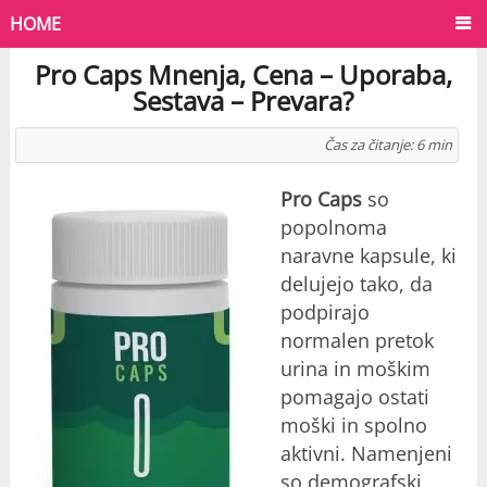
HOME
Pro Caps Mnenja, Cena – Uporaba,
Sestava – Prevara?
Čas za čitanje:
6
min
Pro Caps
so
popolnoma
naravne kapsule, ki
delujejo tako, da
podpirajo
normalen pretok
urina in moškim
pomagajo ostati
moški in spolno
aktivni. Namenjeni
so demografski