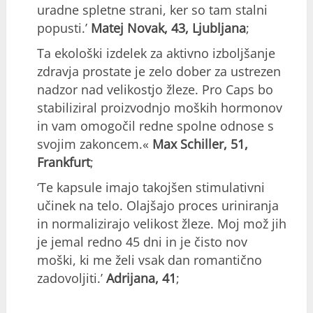
uradne spletne strani, ker so tam stalni
popusti.’
Matej Novak, 43, Ljubljana
;
Ta ekološki izdelek za aktivno izboljšanje
zdravja prostate je zelo dober za ustrezen
nadzor nad velikostjo žleze. Pro Caps bo
stabiliziral proizvodnjo moških hormonov
in vam omogočil redne spolne odnose s
svojim zakoncem.«
Max Schiller, 51,
Frankfurt
;
‘Te kapsule imajo takojšen stimulativni
učinek na telo. Olajšajo proces uriniranja
in normalizirajo velikost žleze. Moj mož jih
je jemal redno 45 dni in je čisto nov
moški, ki me želi vsak dan romantično
zadovoljiti.’
Adrijana, 41
;