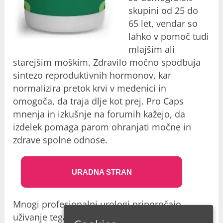
skupini od 25 do
65 let, vendar so
lahko v pomoč tudi
mlajšim ali
starejšim moškim. Zdravilo močno spodbuja
sintezo reproduktivnih hormonov, kar
normalizira pretok krvi v medenici in
omogoča, da traja dlje kot prej. Pro Caps
mnenja in izkušnje na forumih kažejo, da
izdelek pomaga parom ohranjati močne in
zdrave spolne odnose.
URADNA STRAN
Mnogi profesionalni urologi priporočajo
uživanje tega izdelka, saj pravijo, da je
Pro