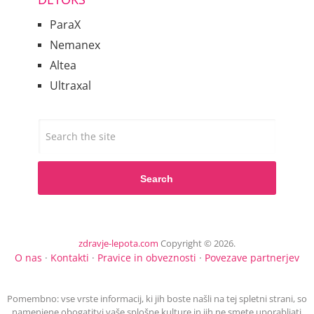
ParaX
Nemanex
Altea
Ultraxal
Search
zdravje-lepota.com
Copyright © 2026.
O nas
·
Kontakti
·
Pravice in obveznosti
·
Povezave partnerjev
Pomembno: vse vrste informacij, ki jih boste našli na tej spletni strani, so
namenjene obogatitvi vaše splošne kulture in jih ne smete uporabljati