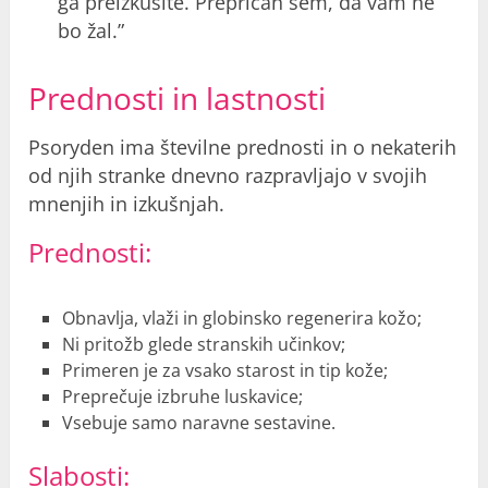
ga preizkusite. Prepričan sem, da vam ne
bo žal.”
Prednosti in lastnosti
Psoryden ima številne prednosti in o nekaterih
od njih stranke dnevno razpravljajo v svojih
mnenjih in izkušnjah.
Prednosti:
Obnavlja, vlaži in globinsko regenerira kožo;
Ni pritožb glede stranskih učinkov;
Primeren je za vsako starost in tip kože;
Preprečuje izbruhe luskavice;
Vsebuje samo naravne sestavine.
Slabosti: