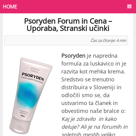
HOME
Psoryden Forum in Cena –
Uporaba, Stranski učinki
Čas za čitanje:
4
min
Psoryden
je napredna
formula za luskavico in je
razvita kot mehka krema.
Sredstvo se trenutno
distribuira v Sloveniji in
odločili smo se, da
ustvarimo ta članek in
obvestimo naše bralce o:
Kaj je zdravilo in kako
deluje? Ali je na forumih in
spletnih mestih veliko