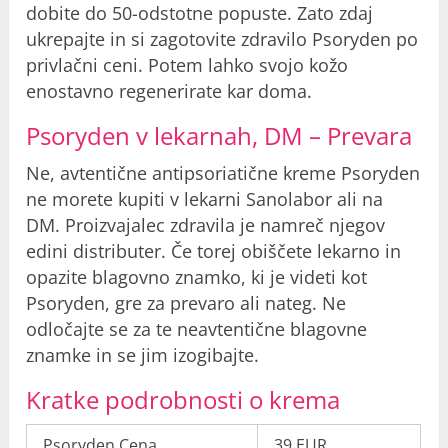
dobite do 50-odstotne popuste. Zato zdaj
ukrepajte in si zagotovite zdravilo Psoryden po
privlačni ceni. Potem lahko svojo kožo
enostavno regenerirate kar doma.
Psoryden v lekarnah, DM – Prevara
Ne, avtentične antipsoriatične kreme Psoryden
ne morete kupiti v lekarni Sanolabor ali na
DM. Proizvajalec zdravila je namreč njegov
edini distributer. Če torej obiščete lekarno in
opazite blagovno znamko, ki je videti kot
Psoryden, gre za prevaro ali nateg. Ne
odločajte se za te neavtentične blagovne
znamke in se jim izogibajte.
Kratke podrobnosti o krema
Psoryden Cena
39 EUR