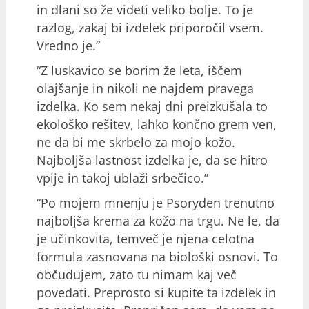
in dlani so že videti veliko bolje. To je
razlog, zakaj bi izdelek priporočil vsem.
Vredno je.”
“Z luskavico se borim že leta, iščem
olajšanje in nikoli ne najdem pravega
izdelka. Ko sem nekaj dni preizkušala to
ekološko rešitev, lahko končno grem ven,
ne da bi me skrbelo za mojo kožo.
Najboljša lastnost izdelka je, da se hitro
vpije in takoj ublaži srbečico.”
“Po mojem mnenju je Psoryden trenutno
najboljša krema za kožo na trgu. Ne le, da
je učinkovita, temveč je njena celotna
formula zasnovana na biološki osnovi. To
občudujem, zato tu nimam kaj več
povedati. Preprosto si kupite ta izdelek in