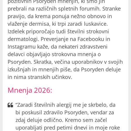
pozitivnih Psoryden mnenjih, ki smo jih
prebrali na različnih spletnih forumih. Stranke
pravijo, da krema ponuja nežno obnovo in
vlaženje dermisa, ki trpi zaradi luskavice.
Izdelek priporočajo tudi številni strokovni
dermatologi. Preverjanje na Facebooku in
Instagramu kaže, da nekateri zdravstveni
delavci objavljajo strokovna mnenja o
Psoryden. Skratka, večina uporabnikov v svojih
izkušnjah in mnenjih piše, da Psoryden deluje
in nima stranskih učinkov.
Mnenja 2026:
“Zaradi številnih alergij me je skrbelo, da
bi poskusil zdravilo Psoryden, vendar za
zdaj deluje odlično. Kremo sem začel
uporabljati pred petimi dnevi in moje roke