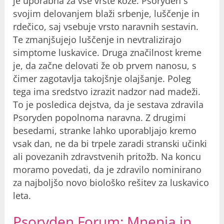
je uporabna za vse vrste kože. Psoryden s
svojim delovanjem blaži srbenje, luščenje in
rdečico, saj vsebuje vrsto naravnih sestavin.
Te zmanjšujejo luščenje in nevtralizirajo
simptome luskavice. Druga značilnost kreme
je, da začne delovati že ob prvem nanosu, s
čimer zagotavlja takojšnje olajšanje. Poleg
tega ima sredstvo izrazit nadzor nad madeži.
To je posledica dejstva, da je sestava zdravila
Psoryden popolnoma naravna. Z drugimi
besedami, stranke lahko uporabljajo kremo
vsak dan, ne da bi trpele zaradi stranski učinki
ali povezanih zdravstvenih pritožb. Na koncu
moramo povedati, da je zdravilo nominirano
za najboljšo novo biološko rešitev za luskavico
leta.
Psoryden Forum: Mnenja in