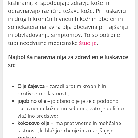
kislinami, ki spodbujajo zdravje kože in
obravnavajo različne težave kože. Pri luskavici
in drugih kroničnih vnetnih kožnih obolenjih
so nekatera naravna olja obetavna pri lajšanju
in obvladovanju simptomov. To so potrdile
tudi neodvisne medicinske
študije
.
Najboljša naravna olja za zdravljenje luskavice
so:
Olje čajevca
– zaradi protimikrobnih in
protivnetnih lastnosti;
jojobino olje
– jojobino olje je zelo podobno
naravnemu kožnemu sebumu, zato je odlično
vlažilno sredstvo;
kokosovo olje
– ima protivnetne in mehčalne
lastnosti, ki blažijo srbenje in zmanjšujejo
rdečico;