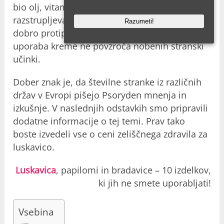
bio olj, vitamine in minerale. Imajo
razstrupljevalne lastnosti, ki zagotavljajo
Razumeti!
dobro protiparazitno zaščito. Poleg tega stalna
uporaba kreme ne povzroča nobenih stranski
učinki.
Dober znak je, da številne stranke iz različnih
držav v Evropi pišejo Psoryden mnenja in
izkušnje. V naslednjih odstavkih smo pripravili
dodatne informacije o tej temi. Prav tako
boste izvedeli vse o ceni zeliščnega zdravila za
luskavico.
Luskavica
, papilomi in bradavice – 10 izdelkov,
ki jih ne smete uporabljati!
Vsebina