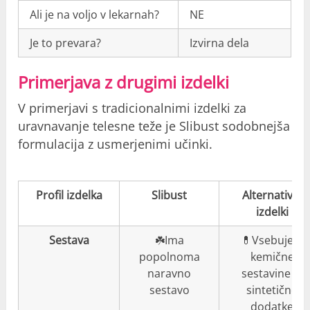
Ali je na voljo v lekarnah?
NE
Je to prevara?
Izvirna dela
Primerjava z drugimi izdelki
V primerjavi s tradicionalnimi izdelki za
uravnavanje telesne teže je Slibust sodobnejša
formulacija z usmerjenimi učinki.
Profil izdelka
Slibust
Alternativni
izdelki
Sestava
☘️Ima
💊Vsebujejo
popolnoma
kemične
naravno
sestavine in
sestavo
sintetične
dodatke