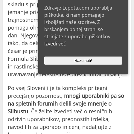
skladu s priporočili proizvajalca lahko redno
Zdravje-Lepota.com uporablja
jemanje prispeva k postopnemu in
piškotke, ki nam pomagajo
trajnostnemu hujšanju, hkrati pa uporabnikom
izboljšati naše storitve. Z
pomaga ohranjati raven energije skozi ves
brskanjem po tej strani se
dan. Njegova rastlinska sestava je zasnovana
strinjate z uporabo piškotkov.
tako, da deluje v sožitju s telesom, zaradi
Izvedi več
česar je primeren za dolgoročno uporabo.
Formula Slibusta združuje vitamine, minerale
Razumeti!
in rastlinske izvlečke, ki podpirajo zdravo
uravnavanje telesne teže brez kontraindikacij.
Po vsej Sloveniji je ta kompleks pritegnil
precejšnjo pozornost,
mnogi uporabniki pa so
na spletnih forumih delili svoje mnenje o
Slibustu
. Če želite izvedeti več o resničnih
odzivih uporabnikov, prednostih izdelka,
navodilih za uporabo in ceni, nadaljujte z