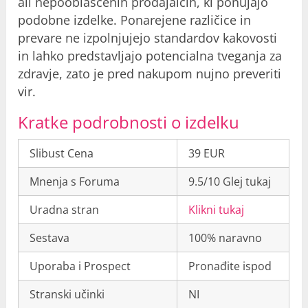
ali nepooblaščenih prodajalcih, ki ponujajo
podobne izdelke. Ponarejene različice in
prevare ne izpolnjujejo standardov kakovosti
in lahko predstavljajo potencialna tveganja za
zdravje, zato je pred nakupom nujno preveriti
vir.
Kratke podrobnosti o izdelku
Slibust Cena
39 EUR
Mnenja s Foruma
9.5/10 Glej tukaj
Uradna stran
Klikni tukaj
Sestava
100% naravno
Uporaba i Prospect
Pronađite ispod
Stranski učinki
NI