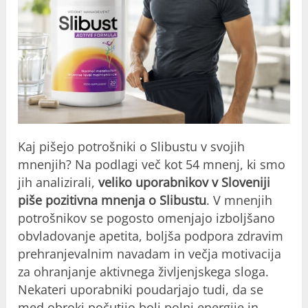
Kaj pišejo potrošniki o Slibustu v svojih
mnenjih? Na podlagi več kot 54 mnenj, ki smo
jih analizirali,
veliko uporabnikov v Sloveniji
piše pozitivna mnenja o Slibustu
. V mnenjih
potrošnikov se pogosto omenjajo izboljšano
obvladovanje apetita, boljša podpora zdravim
prehranjevalnim navadam in večja motivacija
za ohranjanje aktivnega življenjskega sloga.
Nekateri uporabniki poudarjajo tudi, da se
med obroki počutijo bolj polni energije in