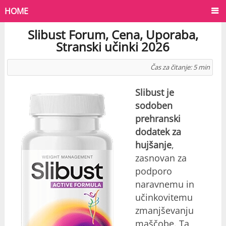
HOME
Slibust Forum, Cena, Uporaba,
Stranski učinki 2026
Čas za čitanje:
5
min
Slibust je
sodoben
prehranski
dodatek za
hujšanje
,
zasnovan za
podporo
naravnemu in
učinkovitemu
zmanjševanju
maščobe. Ta