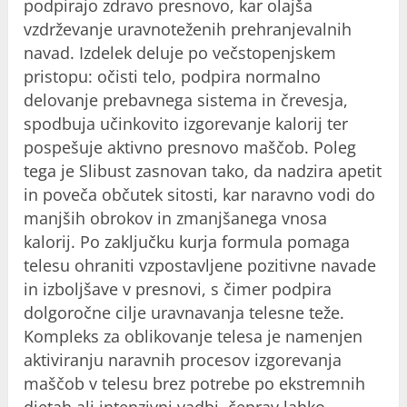
podpirajo zdravo presnovo, kar olajša
vzdrževanje uravnoteženih prehranjevalnih
navad. Izdelek deluje po večstopenjskem
pristopu: očisti telo, podpira normalno
delovanje prebavnega sistema in črevesja,
spodbuja učinkovito izgorevanje kalorij ter
pospešuje aktivno presnovo maščob. Poleg
tega je Slibust zasnovan tako, da nadzira apetit
in poveča občutek sitosti, kar naravno vodi do
manjših obrokov in zmanjšanega vnosa
kalorij. Po zaključku kurja formula pomaga
telesu ohraniti vzpostavljene pozitivne navade
in izboljšave v presnovi, s čimer podpira
dolgoročne cilje uravnavanja telesne teže.
Kompleks za oblikovanje telesa je namenjen
aktiviranju naravnih procesov izgorevanja
maščob v telesu brez potrebe po ekstremnih