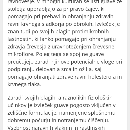
ravnovesje. V mnogih kulturah se listi guave že
stoletja uporabljajo za pripravo čajev, ki
pomagajo pri prebavi in ohranjanju zdravih
ravni krvnega sladkorja po obrokih. Izvleček je
znan tudi po svojih blagih protimikrobnih
lastnostih, ki lahko pomagajo pri ohranjanju
zdravja črevesja z uravnoteženjem črevesne
mikroflore. Poleg tega se spojine guave
preučujejo zaradi njihove potencialne vloge pri
podpiranju delovanja srca in ožilja, saj
pomagajo ohranjati zdrave ravni holesterola in
krvnega tlaka.
Zaradi svojih blagih, a raznolikih fizioloških
učinkov je izvleček guave pogosto vključen v
zeliščne formulacije, namenjene splošnemu
dobremu počutju in notranjemu čiščenju.
Vsebnost naravnih vlaknin in rastlinskih