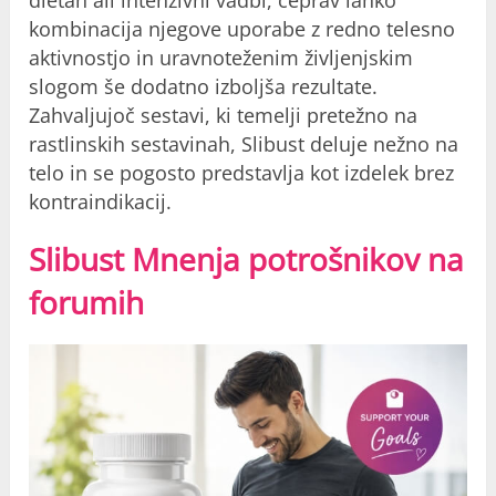
dietah ali intenzivni vadbi, čeprav lahko
kombinacija njegove uporabe z redno telesno
aktivnostjo in uravnoteženim življenjskim
slogom še dodatno izboljša rezultate.
Zahvaljujoč sestavi, ki temelji pretežno na
rastlinskih sestavinah, Slibust deluje nežno na
telo in se pogosto predstavlja kot izdelek brez
kontraindikacij.
Slibust Mnenja potrošnikov na
forumih