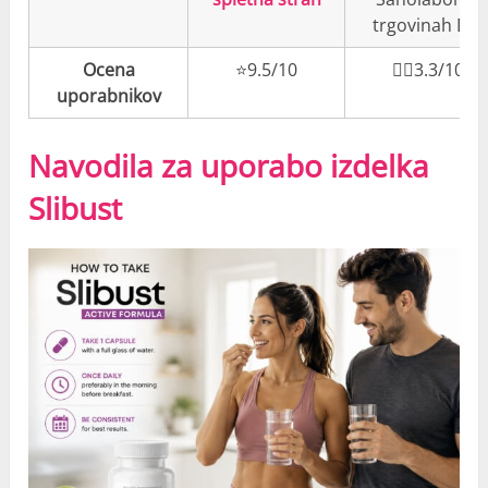
trgovinah DM
Ocena
⭐️9.5/10
👎🏼3.3/10
uporabnikov
Navodila za uporabo izdelka
Slibust