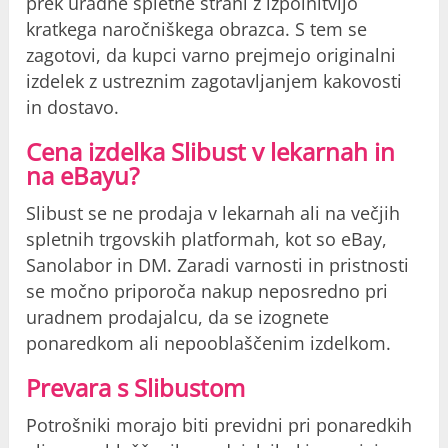
prek uradne spletne strani z izpolnitvijo
kratkega naročniškega obrazca. S tem se
zagotovi, da kupci varno prejmejo originalni
izdelek z ustreznim zagotavljanjem kakovosti
in dostavo.
Cena izdelka Slibust v lekarnah in
na eBayu?
Slibust se ne prodaja v lekarnah ali na večjih
spletnih trgovskih platformah, kot so eBay,
Sanolabor in DM. Zaradi varnosti in pristnosti
se močno priporoča nakup neposredno pri
uradnem prodajalcu, da se izognete
ponaredkom ali nepooblaščenim izdelkom.
Prevara s Slibustom
Potrošniki morajo biti previdni pri ponaredkih