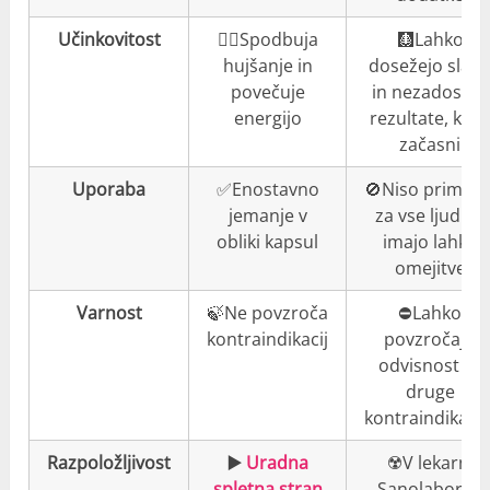
Učinkovitost
👍🏼Spodbuja
🩻Lahko
hujšanje in
dosežejo slab
povečuje
in nezadostne
energijo
rezultate, ki s
začasni
Uporaba
✅Enostavno
🚫Niso primern
jemanje v
za vse ljudi in
obliki kapsul
imajo lahko
omejitve
Varnost
🍃Ne povzroča
⛔️Lahko
kontraindikacij
povzročajo
odvisnost ali
druge
kontraindikacij
Razpoložljivost
▶️
Uradna
☢️V lekarni
spletna stran
Sanolabor in