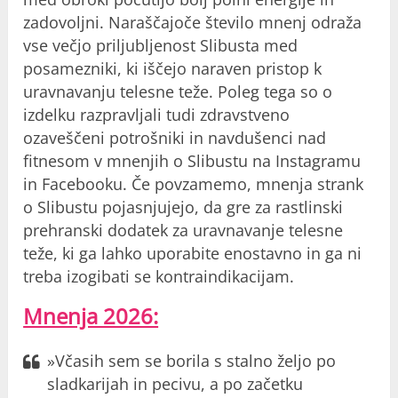
zadovoljni. Naraščajoče število mnenj odraža
vse večjo priljubljenost Slibusta med
posamezniki, ki iščejo naraven pristop k
uravnavanju telesne teže. Poleg tega so o
izdelku razpravljali tudi zdravstveno
ozaveščeni potrošniki in navdušenci nad
fitnesom v mnenjih o Slibustu na Instagramu
in Facebooku. Če povzamemo, mnenja strank
o Slibustu pojasnjujejo, da gre za rastlinski
prehranski dodatek za uravnavanje telesne
teže, ki ga lahko uporabite enostavno in ga ni
treba izogibati se kontraindikacijam.
Mnenja 2026:
»Včasih sem se borila s stalno željo po
sladkarijah in pecivu, a po začetku