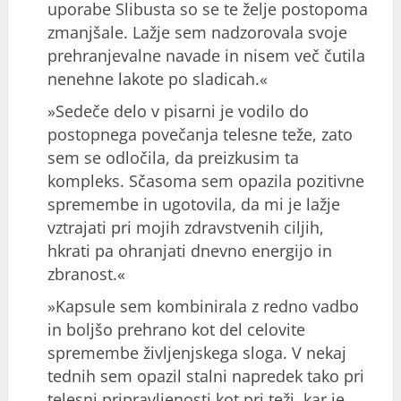
uporabe Slibusta so se te želje postopoma
zmanjšale. Lažje sem nadzorovala svoje
prehranjevalne navade in nisem več čutila
nenehne lakote po sladicah.«
»Sedeče delo v pisarni je vodilo do
postopnega povečanja telesne teže, zato
sem se odločila, da preizkusim ta
kompleks. Sčasoma sem opazila pozitivne
spremembe in ugotovila, da mi je lažje
vztrajati pri mojih zdravstvenih ciljih,
hkrati pa ohranjati dnevno energijo in
zbranost.«
»Kapsule sem kombinirala z redno vadbo
in boljšo prehrano kot del celovite
spremembe življenjskega sloga. V nekaj
tednih sem opazil stalni napredek tako pri
telesni pripravljenosti kot pri teži, kar je