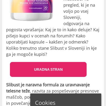
pregled, ki je na
voljo po vsej
Sloveniji,
odgovarja na
pogosta vprašanja: Kaj je to in kako deluje? Kaj
pišejo kupci v ocenah na forumih? Kako
uporabljati kapsule – kakšen je odmerek?
Koliko trenutno stane Slibust v Sloveniji in kje
ga je mogoče kupiti?
URADNA STRAN
Slibust je naravna formula za uravnavanje
telesne teže
, razvita za pospeševanje presnove
maščob, podporo hormonskemu ravnovesju
Cookies
in povečanje proizvodnje celične energije. V