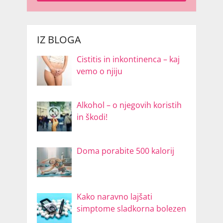
IZ BLOGA
Cistitis in inkontinenca – kaj
vemo o njiju
Alkohol – o njegovih koristih
in škodi!
Doma porabite 500 kalorij
Kako naravno lajšati
simptome sladkorna bolezen