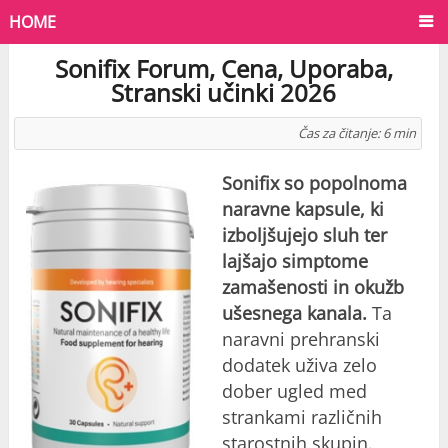
HOME
Sonifix Forum, Cena, Uporaba,
Stranski učinki 2026
Čas za čitanje:
6
min
Sonifix so popolnoma
naravne kapsule, ki
izboljšujejo sluh ter
lajšajo simptome
zamašenosti in okužb
ušesnega kanala.
Ta
naravni prehranski
dodatek uživa zelo
dober ugled med
strankami različnih
starostnih skupin.