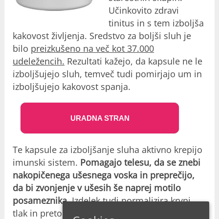
Učinkovito zdravi
tinitus in s tem izboljša
kakovost življenja. Sredstvo za boljši sluh je
bilo
preizkušeno na več kot 37.000
udeležencih.
Rezultati kažejo, da kapsule ne le
izboljšujejo sluh, temveč tudi pomirjajo um in
izboljšujejo kakovost spanja.
URADNA STRAN
Te kapsule za izboljšanje sluha aktivno krepijo
imunski sistem.
Pomagajo telesu, da se znebi
nakopičenega ušesnega voska in preprečijo,
da bi zvonjenje v ušesih še naprej motilo
posameznika
. Izdelek tudi normalizira krvni
tlak in pretok krvi v ušesih. Odpravlja okužbe