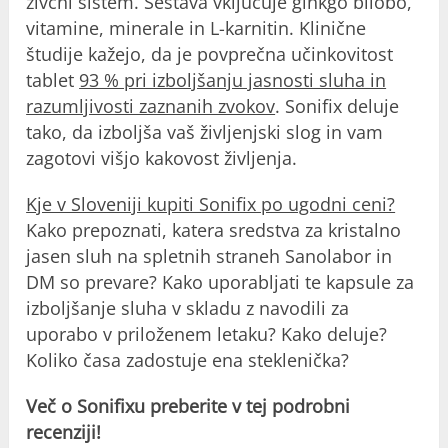
živčni sistem. Sestava vključuje ginkgo bilobo,
vitamine, minerale in L-karnitin. Klinične
študije kažejo, da je povprečna učinkovitost
tablet
93 % pri izboljšanju jasnosti sluha in
razumljivosti zaznanih zvokov
. Sonifix deluje
tako, da izboljša vaš življenjski slog in vam
zagotovi višjo kakovost življenja.
Kje v Sloveniji kupiti Sonifix po ugodni ceni?
Kako prepoznati, katera sredstva za kristalno
jasen sluh na spletnih straneh Sanolabor in
DM so prevare? Kako uporabljati te kapsule za
izboljšanje sluha v skladu z navodili za
uporabo v priloženem letaku? Kako deluje?
Koliko časa zadostuje ena steklenička?
Več o Sonifixu preberite v tej podrobni
recenziji!