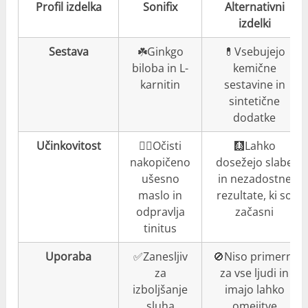
Profil izdelka
Sonifix
Alternativni
izdelki
Sestava
☘️Ginkgo
💊Vsebujejo
biloba in L-
kemične
karnitin
sestavine in
sintetične
dodatke
Učinkovitost
👍🏼Očisti
🩻Lahko
nakopičeno
dosežejo slabe
ušesno
in nezadostne
maslo in
rezultate, ki so
odpravlja
začasni
tinitus
Uporaba
✅Zanesljiv
🚫Niso primerni
za
za vse ljudi in
izboljšanje
imajo lahko
sluha
omejitve