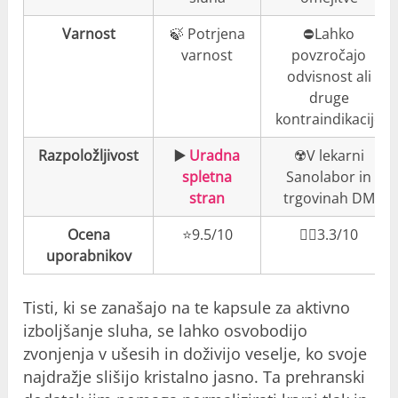
Varnost
🍃 Potrjena
⛔️Lahko
varnost
povzročajo
odvisnost ali
druge
kontraindikacije
Razpoložljivost
▶️
Uradna
☢️V lekarni
spletna
Sanolabor in
stran
trgovinah DM
Ocena
⭐️9.5/10
👎🏼3.3/10
uporabnikov
Tisti, ki se zanašajo na te kapsule za aktivno
izboljšanje sluha, se lahko osvobodijo
zvonjenja v ušesih in doživijo veselje, ko svoje
najdražje slišijo kristalno jasno. Ta prehranski