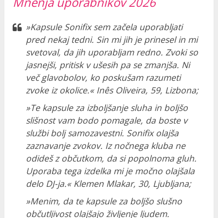
Mnenja uporabnikov 2026
»Kapsule Sonifix sem začela uporabljati
pred nekaj tedni. Sin mi jih je prinesel in mi
svetoval, da jih uporabljam redno. Zvoki so
jasnejši, pritisk v ušesih pa se zmanjša. Ni
več glavobolov, ko poskušam razumeti
zvoke iz okolice.« Inês Oliveira, 59, Lizbona;
»Te kapsule za izboljšanje sluha in boljšo
slišnost vam bodo pomagale, da boste v
službi bolj samozavestni. Sonifix olajša
zaznavanje zvokov. Iz nočnega kluba ne
odideš z občutkom, da si popolnoma gluh.
Uporaba tega izdelka mi je močno olajšala
delo DJ-ja.« Klemen Mlakar, 30, Ljubljana;
»Menim, da te kapsule za boljšo slušno
občutljivost olajšajo življenje ljudem.