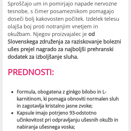
Sproščajo um in pomirjajo napade nervozne
tesnobe, s čimer posameznikom pomagajo
doseči bolj kakovosten počitek. Izdelek telesu
olajša boj proti notranjim vnetjem in
okužbam. Njegov proizvajalec je
od
Slovenskega združenja za raziskovanje bolezni
ušes prejel nagrado za najboljši prehranski
dodatek za izboljšanje sluha.
PREDNOSTI:
Formula, obogatena z ginkgo bilobo in L-
karnitinom, ki pomaga obnoviti normalen sluh
in zagotavlja kristalno jasne zvoke;
Kapsule imajo potrjeno 93-odstotno
učinkovitost pri odpravljanju ušesnih okužb in
nabiranja ušesnega voska;