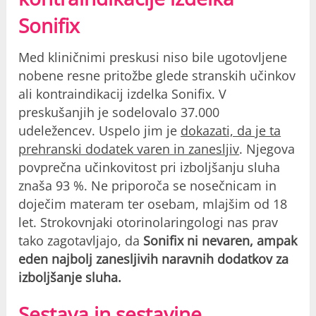
Sonifix
Med kliničnimi preskusi niso bile ugotovljene
nobene resne pritožbe glede stranskih učinkov
ali kontraindikacij izdelka Sonifix. V
preskušanjih je sodelovalo 37.000
udeležencev. Uspelo jim je
dokazati, da je ta
prehranski dodatek varen in zanesljiv
. Njegova
povprečna učinkovitost pri izboljšanju sluha
znaša 93 %. Ne priporoča se nosečnicam in
doječim materam ter osebam, mlajšim od 18
let. Strokovnjaki otorinolaringologi nas prav
tako zagotavljajo, da
Sonifix ni nevaren, ampak
eden najbolj zanesljivih naravnih dodatkov za
izboljšanje sluha.
Sestava in sestavine