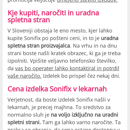
Kje kupiti, naročiti in uradna
spletna stran
V Sloveniji obstaja le eno mesto, kjer lahko
kupite Sonifix po pošteni ceni, in to je
uradna
spletna stran proizvajalca
. Na vrhu in na dnu
strani boste našli kratek obrazec, ki ga je treba
izpolniti. Vpišite veljavno telefonsko številko,
da
vas bo operater lahko kontaktiral in potrdil
vaše naročilo.
Izdelek bo prispel čez nekaj dni.
Cena izdelka Sonifix v lekarnah
Verjetnost, da boste izdelek Sonifix našli v
lekarnah, je precej majhna. To sredstvo za
normalno sluh je
na voljo izključno na uradni
spletni strani.
Tam ga lahko varno naročite. Ta
praksa se ohranja, da
cena ostane dostopna v