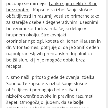
počutijo se mirnejši.
Lahko spijo celih 7–8 ur
brez motenj
. Kapsule za izboljšanje slušne
občutljivosti in razumljivosti so primerne tako
za starejše osebe z degenerativnimi ušesnimi
boleznimi kot tudi za mlajše, ki delajo v
hrupnem okolju. Strokovnjaki
otorinolaringologi, kot sta dr. Johan Klausen in
dr. Vitor Gomes, potrjujejo, da je Sonifix eden
najbolj zanesljivih prehranskih dopolnil za
boljši sluh, ki jih je mogoče dobiti brez
recepta.
Nismo našli pritožb glede delovanja izdelka
Sonifix. Te kapsule za izboljšanje slušne
občutljivosti pomagajo bolje slišati
nizkofrekvenčne zvoke in pravilno razumeti
šepet. Omogočajo ljudem, da se
bolje