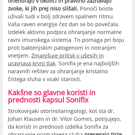
orientirajo v okolici in pravilno zaznavajo
zvoke, ki jih prej niso slišali.
Ponoči boste
uživali tudi v bolj zdravem spalnem ritmu.
Vaša raven energije čez dan se bo povečala.
Izdelek aktivno podpira ohranjanje normalne
ravni imunskega sistema. To pomaga pri boju
proti bakterijskim patogenom in notranjim
vnetjem.
Zmanjšuje pritisk v ušesih in
uravnava krvni tlak
. Sonifix je ena najboljših
naravnih rešitev za ohranjanje kristalno
čistega sluha v vsaki starosti.
Kakšne so glavne koristi in
prednosti kapsul Sonifix
Strokovnjaki otorinolaringologi, kot sta dr.
Johan Klausen in dr. Vitor Gomes, potrjujejo,
da koristi in prednosti izdelka Sonifix za
ohranjanje normalnega sluha
presegajo tiste