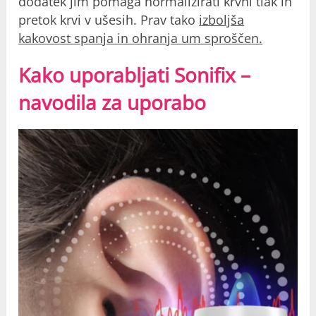
dodatek jim pomaga normalizirati krvni tlak in
pretok krvi v ušesih. Prav tako
izboljša
kakovost spanja in ohranja um sproščen.
Kako uporabljati Sonifix –
navodila za uporabo