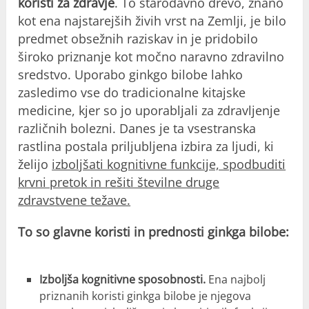
koristi za zdravje
. To starodavno drevo, znano
kot ena najstarejših živih vrst na Zemlji, je bilo
predmet obsežnih raziskav in je pridobilo
široko priznanje kot močno naravno zdravilno
sredstvo. Uporabo ginkgo bilobe lahko
zasledimo vse do tradicionalne kitajske
medicine, kjer so jo uporabljali za zdravljenje
različnih bolezni. Danes je ta vsestranska
rastlina postala priljubljena izbira za ljudi, ki
želijo
izboljšati kognitivne funkcije, spodbuditi
krvni pretok in rešiti številne druge
zdravstvene težave.
To so glavne koristi in prednosti ginkga bilobe:
Izboljša kognitivne sposobnosti.
Ena najbolj
priznanih koristi ginkga bilobe je njegova