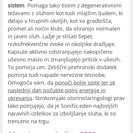
sistem
. Pomaga tako tistim z degenerativnimi
težavami s sluhom kot tudi mlajšim ljudem, ki
delajo v hrupnih okoljih, kot so gradbišča,
promet ali nočni klubi, da ohranijo normalen
in jasen sluh. Lažje je slišati šepet,
nizkofrekvenčne zvoke in okoljske dražljaje.
Kapsule aktivno odstranjujejo nakopičeno
ušesno maslo in zmanjšujejo pritisk v ušesih.
To pomirja um. Zeliščni prehranski dodatek
pomirja tudi napade nervozne tesnobe.
Omogoča vam, da
ponoči bolje spite ter se
naslednji dan počutite polni energije in
okrevanja
. Strokovnjaki otorinolaringologi prav
tako potrjujejo, da je Sonifix eden najboljših
naravnih izdelkov za izboljšanje sluha, ki so
trenutno na trgu.