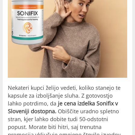
Nekateri kupci želijo vedeti, koliko stanejo te
kapsule za izboljšanje sluha. Z gotovostjo
lahko potrdimo, da
je cena izdelka Sonifix v
Sloveniji dostopna.
Obiščite uradno spletno
stran, kjer lahko dobite tudi 50-odstotni
popust. Morate biti hitri, saj trenutna
promocija vključuje
omejeno število izvodov.