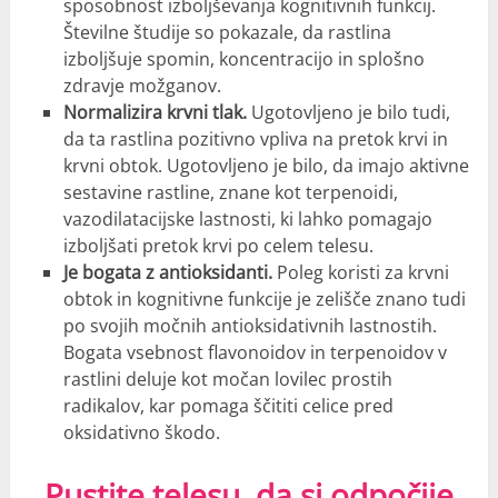
sposobnost izboljševanja kognitivnih funkcij.
Številne študije so pokazale, da rastlina
izboljšuje spomin, koncentracijo in splošno
zdravje možganov.
Normalizira krvni tlak.
Ugotovljeno je bilo tudi,
da ta rastlina pozitivno vpliva na pretok krvi in
krvni obtok. Ugotovljeno je bilo, da imajo aktivne
sestavine rastline, znane kot terpenoidi,
vazodilatacijske lastnosti, ki lahko pomagajo
izboljšati pretok krvi po celem telesu.
Je bogata z antioksidanti.
Poleg koristi za krvni
obtok in kognitivne funkcije je zelišče znano tudi
po svojih močnih antioksidativnih lastnostih.
Bogata vsebnost flavonoidov in terpenoidov v
rastlini deluje kot močan lovilec prostih
radikalov, kar pomaga ščititi celice pred
oksidativno škodo.
Pustite telesu, da si odpočije