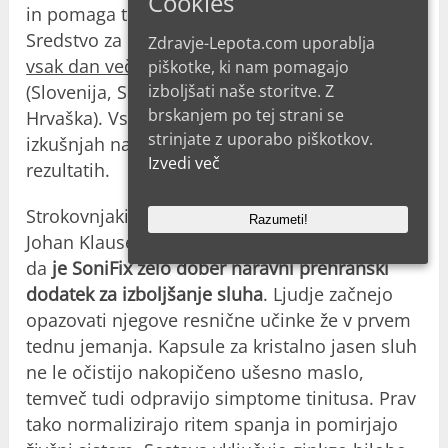
Cookies
in pomaga telesu v boju proti vnetjem.
Sredstvo za kristalno jasen sluh
uporabljate
Zdravje-Lepota.com uporablja
vsak dan več kot 77.000 ljudi v Sloveniji
piškotke, ki nam pomagajo
izboljšati naše storitve. Z
(Slovenija, Slovenija, Slovenija, Madžarska in
brskanjem po tej strani se
Hrvaška). Vsi v svojih mnenjih o SoniFixu in
strinjate z uporabo piškotkov.
izkušnjah na forumih poročajo o zadovoljivih
Izvedi več
rezultatih.
Strokovnjaki otorinolaringologi, kot sta dr.
Razumeti!
Johan Klausen in dr. Vitor Gomes, potrjujejo,
da
je SoniFix zelo dober naravni prehranski
dodatek za izboljšanje sluha
. Ljudje začnejo
opazovati njegove resnične učinke že v prvem
tednu jemanja. Kapsule za kristalno jasen sluh
ne le očistijo nakopičeno ušesno maslo,
temveč tudi odpravijo simptome tinitusa. Prav
tako normalizirajo ritem spanja in pomirjajo