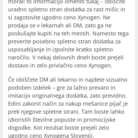
morali to informacijo omeniti tukaj – obiščite
uradno spletno stran dodatka za rast mišic in
si zagotovite ugodno ceno Xynogen. Ne
prodaja se v lekarnah ali DM, zato ga ne
poskušajte kupiti na teh mestih. Namesto tega
preverite posebno spletno stran dodatka za
usposabljanje in izpolnite kratko spletno
naročilo. V nekaj delovnih dneh boste prejeli
dostavo in zelo privlačno ceno Xynogen.
Če obiščete DM ali lekarno in najdete vizualno
podoben izdelek – gre za lažno prevaro in
imitacijo originalnega dodatka, zato previdno.
Edini zakonit način za nakup mešanice pijač je
prek njegove spletne strani. Tam boste lahko
izkoristili številne popuste in promocijske
dogodke. Kot rezultat boste prejeli zelo
ugodno ceno Xynogena Sloveniji.