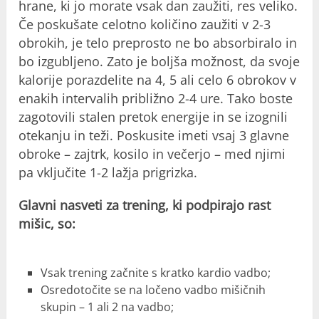
hrane, ki jo morate vsak dan zaužiti, res veliko.
Če poskušate celotno količino zaužiti v 2-3
obrokih, je telo preprosto ne bo absorbiralo in
bo izgubljeno. Zato je boljša možnost, da svoje
kalorije porazdelite na 4, 5 ali celo 6 obrokov v
enakih intervalih približno 2-4 ure. Tako boste
zagotovili stalen pretok energije in se izognili
otekanju in teži. Poskusite imeti vsaj 3 glavne
obroke – zajtrk, kosilo in večerjo – med njimi
pa vključite 1-2 lažja prigrizka.
Glavni nasveti za trening, ki podpirajo rast
mišic, so:
Vsak trening začnite s kratko kardio vadbo;
Osredotočite se na ločeno vadbo mišičnih
skupin – 1 ali 2 na vadbo;