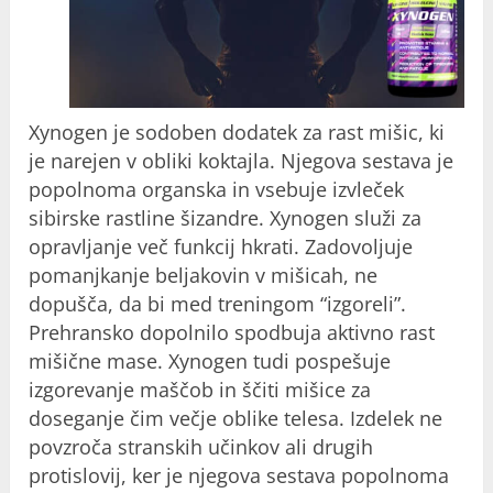
Xynogen je sodoben dodatek za rast mišic, ki
je narejen v obliki koktajla. Njegova sestava je
popolnoma organska in vsebuje izvleček
sibirske rastline šizandre. Xynogen služi za
opravljanje več funkcij hkrati. Zadovoljuje
pomanjkanje beljakovin v mišicah, ne
dopušča, da bi med treningom “izgoreli”.
Prehransko dopolnilo spodbuja aktivno rast
mišične mase. Xynogen tudi pospešuje
izgorevanje maščob in ščiti mišice za
doseganje čim večje oblike telesa. Izdelek ne
povzroča stranskih učinkov ali drugih
protislovij, ker je njegova sestava popolnoma