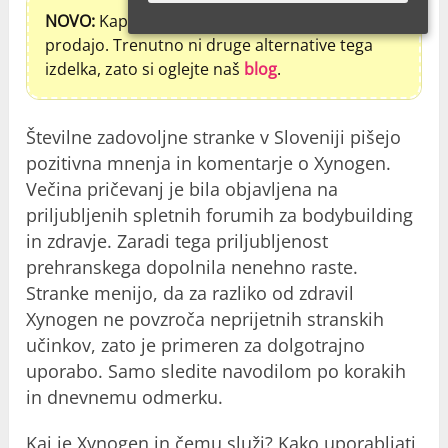
NOVO:
Kapsule Xynogen niso več na voljo za
prodajo. Trenutno ni druge alternative tega
izdelka, zato si oglejte naš
blog
.
Številne zadovoljne stranke v Sloveniji pišejo
pozitivna mnenja in komentarje o Xynogen.
Večina pričevanj je bila objavljena na
priljubljenih spletnih forumih za bodybuilding
in zdravje. Zaradi tega priljubljenost
prehranskega dopolnila nenehno raste.
Stranke menijo, da za razliko od zdravil
Xynogen ne povzroča neprijetnih stranskih
učinkov, zato je primeren za dolgotrajno
uporabo. Samo sledite navodilom po korakih
in dnevnemu odmerku.
Kaj je Xynogen in čemu služi? Kako uporabljati