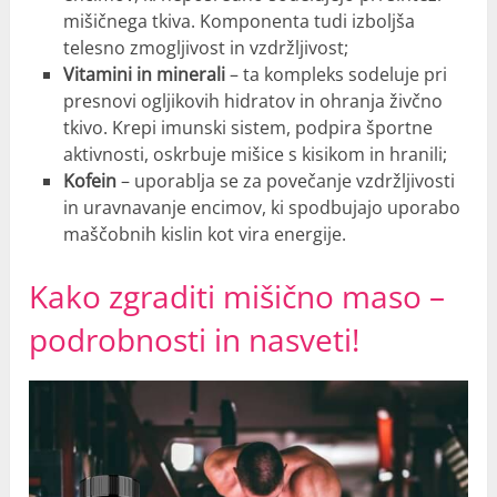
mišičnega tkiva. Komponenta tudi izboljša
telesno zmogljivost in vzdržljivost;
Vitamini in minerali
– ta kompleks sodeluje pri
presnovi ogljikovih hidratov in ohranja živčno
tkivo. Krepi imunski sistem, podpira športne
aktivnosti, oskrbuje mišice s kisikom in hranili;
Kofein
– uporablja se za povečanje vzdržljivosti
in uravnavanje encimov, ki spodbujajo uporabo
maščobnih kislin kot vira energije.
Kako zgraditi mišično maso –
podrobnosti in nasveti!