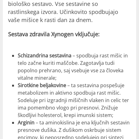
biološko sestavo. Vse sestavine so
rastlinskega izvora. Učinkovito spodbujajo
vaše mišice k rasti dan za dnem.
Sestava zdravila Xynogen vključuje:
Schizandrina sestavina
– spodbuja rast mišic in
telo začne kuriti maščobe. Zagotavlja tudi
popolno prehrano, saj vsebuje vse za človeka
vitalne minerale;
Sirotkine beljakovine
– ta sestavina pospešuje
metabolizem in aktivno spodbuja rast mišic.
Sodeluje pri izgradnji mišičnih vlaken in celic ter
ima pomembno vlogo pri presnovi. Znižuje
škodljivi holesterol, krepi imunski sistem;
Arginin
– ta aminokislina je ena ključnih sestavin
presnove dušika. Z dušikom oskrbuje sistem
encimov, ki neposredno sodelujejo pri sintezi