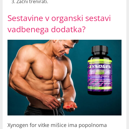
Začni trenirati.
Sestavine v organski sestavi
vadbenega dodatka?
Xynogen for vitke mišice ima popolnoma