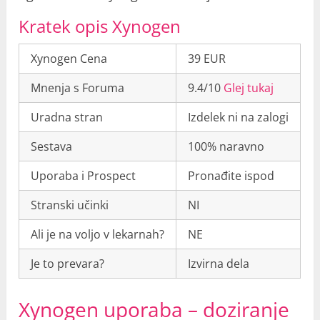
Kratek opis Xynogen
Xynogen Cena
39 EUR
Mnenja s Foruma
9.4/10
Glej tukaj
Uradna stran
Izdelek ni na zalogi
Sestava
100% naravno
Uporaba i Prospect
Pronađite ispod
Stranski učinki
NI
Ali je na voljo v lekarnah?
NE
Je to prevara?
Izvirna dela
Xynogen uporaba – doziranje