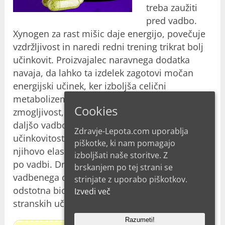
treba zaužiti
pred vadbo.
Xynogen za rast mišic daje energijo, povečuje
vzdržljivost in naredi redni trening trikrat bolj
učinkovit. Proizvajalec naravnega dodatka
navaja, da lahko ta izdelek zagotovi močan
energijski učinek, ker izboljša celični
metabolizem za učinkovito mišično
Cookies
zmogljivost, kar vam omogoča intenzivnejšo in
daljšo vadbo. Poleg tega Xynogen povečuje
Zdravje-Lepota.com uporablja
učinkovitost vadbe, krepi mišice, ohranja
piškotke, ki nam pomagajo
njihovo elastičnost in sposobnost okrevanja
izboljšati naše storitve. Z
po vadbi. Druga velika prednost tega
brskanjem po tej strani se
vadbenega dodatka je dejstvo, da njegova 100-
strinjate z uporabo piškotkov.
odstotna biološka sestava ne povzroča
Izvedi več
stranskih učinkov in protislovij.
Razumeti!