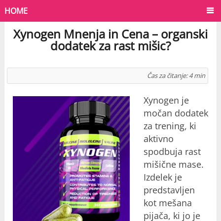
HOME
Xynogen Mnenja in Cena – organski
dodatek za rast mišic?
Čas za čitanje:
4
min
Xynogen je
močan dodatek
za trening, ki
aktivno
spodbuja rast
mišične mase.
Izdelek je
predstavljen
kot mešana
pijača, ki jo je