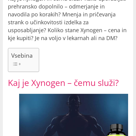
prehransko dopolnilo – odmerjanje in
navodila po korakih? Mnenja in pričevanja
strank o učinkovitosti izdelka za
usposabljanje? Koliko stane Xynogen – cena in
kje kupiti? Je na voljo v lekarnah ali na DM?
Vsebina
Kaj je Xynogen – čemu služi?