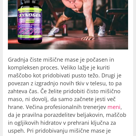
Gradnja čiste mišične mase je počasen in
kompleksen proces. Veliko lažje je kuriti
maščobo kot pridobivati ​​pusto težo. Drugi je
povezan z izgradnjo novih tkiv v telesu, to pa
zahteva čas. Če želite pridobiti čisto mišično
maso, ni dovolj, da samo začnete jesti več
hrane. Večina profesionalnih trenerjev
meni
,
da je pravilna porazdelitev beljakovin, maščob
in ogljikovih hidratov v prehrani ključna za
uspeh. Pri pridobivanju mišične mase je