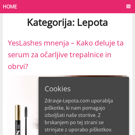
HOME
Kategorija:
Lepota
YesLashes mnenja – Kako deluje ta
serum za očarljive trepalnice in
obrvi?
Cookies
Zdravje-Lepota.com uporablja
piškotke, ki nam pomagajo
izboljšati naše storitve. Z
brskanjem po tej strani se
strinjate z uporabo piškotkov.