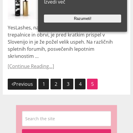
Izvedi več
Razumeti!
YesLashes, naravni gel za zdrave in poudarjene
trepalnice in obrvi, je pred kratkim prispel v
Slovenijo in je že požel velik uspeh. Na različnih
spletnih forumih, posvečenih lepotnim
skrivnostim …
[Continue Reading...]
Navigacija
Previous
1
2
3
4
5
prispevkov