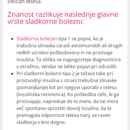
celicah telesa.
Znanost razlikuje naslednje glavne
vrste sladkorne bolezni:
Sladkorna bolezen
tipa 1 se pojavi, ko je
trebušna slinavka zaradi avtoimunskih ali drugih
redkih vzrokov poškodovana in ne proizvaja
insulina. Ta oblika se najpogosteje diagnosticira
v otroštvu, vendar se lahko pojavi pri odraslih.
Pri sladkorni bolezni tipa 2 je težava tako pri
proizvodnji insulina s strani trebušne slinavke
(pomanjkanje) kot pri njegovi uporabi v telesu
(inzulinska rezistenca). Ko poškodba celic, ki ga
proizvajajo, napreduje do te mere, da ne more
več spontano sprostiti dovolj inzulina, da bi
premagala odpornost telesa nanj, se raven
sladkorja v krvi dvigne.