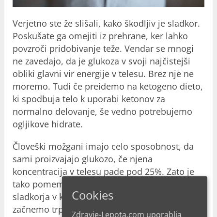
Verjetno ste že slišali, kako škodljiv je sladkor.
Poskušate ga omejiti iz prehrane, ker lahko
povzroči pridobivanje teže. Vendar se mnogi
ne zavedajo, da je glukoza v svoji najčistejši
obliki glavni vir energije v telesu. Brez nje ne
moremo. Tudi če preidemo na ketogeno dieto,
ki spodbuja telo k uporabi ketonov za
normalno delovanje, še vedno potrebujemo
ogljikove hidrate.
Človeški možgani imajo celo sposobnost, da
sami proizvajajo glukozo, če njena
koncentracija v telesu pade pod 25%. Zato je
tako pomembno vzdrževati normalno raven
Cookies
sladkorja v krvi. Ko naše telo tega ne zmore,
začnemo trpeti za stanjem, znanim tudi kot
Zdravje-Lepota.com uporablja