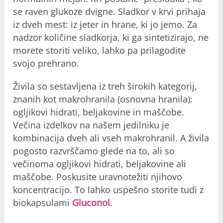
se raven glukoze dvigne. Sladkor v krvi prihaja
iz dveh mest: iz jeter in hrane, ki jo jemo. Za
nadzor količine sladkorja, ki ga sintetizirajo, ne
morete storiti veliko, lahko pa prilagodite
svojo prehrano.
Živila so sestavljena iz treh širokih kategorij,
znanih kot makrohranila (osnovna hranila):
ogljikovi hidrati, beljakovine in maščobe.
Večina izdelkov na našem jedilniku je
kombinacija dveh ali vseh makrohranil. A živila
pogosto razvrščamo glede na to, ali so
večinoma ogljikovi hidrati, beljakovine ali
maščobe. Poskusite uravnotežiti njihovo
koncentracijo. To lahko uspešno storite tudi z
biokapsulami
Gluconol
.