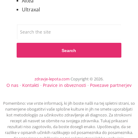
Altea
Ultraxal
Search
zdravje-lepota.com
Copyright © 2026.
O nas
·
Kontakti
·
Pravice in obveznosti
·
Povezave partnerjev
Pomembno: vse vrste informacij, ki jih boste našli na tej spletni strani, so
namenjene obogatitvi vaše splošne kulture in jih ne smete uporabljati
kot metodologijo za učinkovito zdravljenje ali diagnozo. Za strokovni
recept ali nasvet se obrnite na svojega zdravnika. Tukaj prikazani
rezultati niso zagotovilo, da boste dosegli enako. Upoštevajte, da se
razlike v opisanih učinkih razlikujejo od posameznika do posameznika.