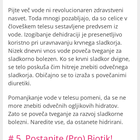
Pijte več vode ni revolucionaren zdravstveni
nasvet. Toda mnogi pozabljajo, da so celice v
človeškem telesu sestavljene predvsem iz
vode. Izogibanje dehidraciji je presenetljivo
koristno pri uravnavanju krvnega sladkorja.
Nizek dnevni vnos vode poveča tveganje za
sladkorno bolezen. Ko se krvni sladkor dvigne,
se telo poskuša čim hitreje znebiti odvečnega
sladkorja. Običajno se to izraža s povečanimi
diuretiki.
Pomanjkanje vode v telesu pomeni, da se ne
more znebiti odvečnih ogljikovih hidratov.
Zato se poveča tveganje za razvoj sladkorne
bolezni. Naredite vse, da ostanete hidrirani.
# 5. Postanite (Pro) Biotik!