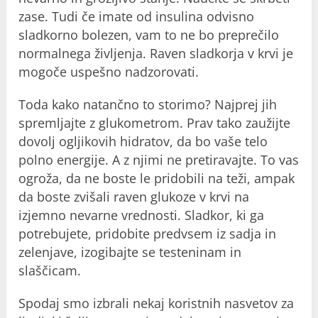
zase. Tudi če imate od insulina odvisno
sladkorno bolezen, vam to ne bo preprečilo
normalnega življenja. Raven sladkorja v krvi je
mogoče uspešno nadzorovati.
Toda kako natančno to storimo? Najprej jih
spremljajte z glukometrom. Prav tako zaužijte
dovolj ogljikovih hidratov, da bo vaše telo
polno energije. A z njimi ne pretiravajte. To vas
ogroža, da ne boste le pridobili na teži, ampak
da boste zvišali raven glukoze v krvi na
izjemno nevarne vrednosti. Sladkor, ki ga
potrebujete, pridobite predvsem iz sadja in
zelenjave, izogibajte se testeninam in
slaščicam.
Spodaj smo izbrali nekaj koristnih nasvetov za