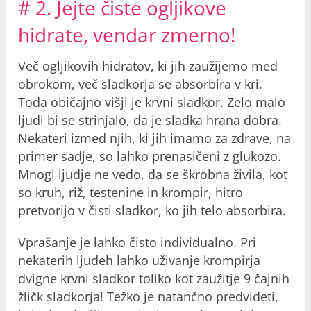
# 2. Jejte čiste ogljikove
hidrate, vendar zmerno!
Več ogljikovih hidratov, ki jih zaužijemo med
obrokom, več sladkorja se absorbira v kri.
Toda običajno višji je krvni sladkor. Zelo malo
ljudi bi se strinjalo, da je sladka hrana dobra.
Nekateri izmed njih, ki jih imamo za zdrave, na
primer sadje, so lahko prenasičeni z glukozo.
Mnogi ljudje ne vedo, da se škrobna živila, kot
so kruh, riž, testenine in krompir, hitro
pretvorijo v čisti sladkor, ko jih telo absorbira.
Vprašanje je lahko čisto individualno. Pri
nekaterih ljudeh lahko uživanje krompirja
dvigne krvni sladkor toliko kot zaužitje 9 čajnih
žličk sladkorja! Težko je natančno predvideti,