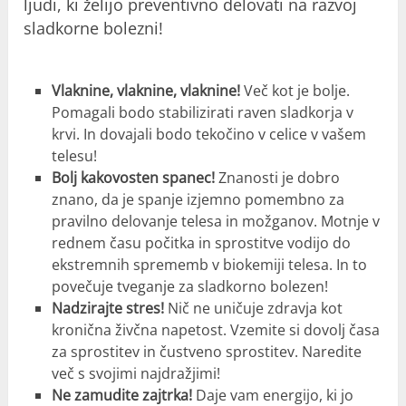
ljudi, ki želijo preventivno delovati na razvoj
sladkorne bolezni!
Vlaknine, vlaknine, vlaknine!
Več kot je bolje.
Pomagali bodo stabilizirati raven sladkorja v
krvi. In dovajali bodo tekočino v celice v vašem
telesu!
Bolj kakovosten spanec!
Znanosti je dobro
znano, da je spanje izjemno pomembno za
pravilno delovanje telesa in možganov. Motnje v
rednem času počitka in sprostitve vodijo do
ekstremnih sprememb v biokemiji telesa. In to
povečuje tveganje za sladkorno bolezen!
Nadzirajte stres!
Nič ne uničuje zdravja kot
kronična živčna napetost. Vzemite si dovolj časa
za sprostitev in čustveno sprostitev. Naredite
več s svojimi najdražjimi!
Ne zamudite zajtrka!
Daje vam energijo, ki jo