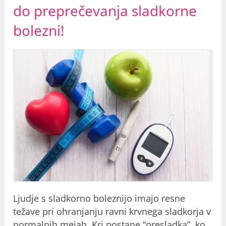
do preprečevanja sladkorne
bolezni!
Ljudje s sladkorno boleznijo imajo resne
težave pri ohranjanju ravni krvnega sladkorja v
normalnih mejah. Kri postane “presladka”, ko