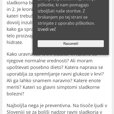
sladkorna bolezen. Obstajata 2 glavni vrsti – 1
piškotke, ki nam pomagajo
in 2. Je kronična avtoimunska bolezen, pri
izboljšati naše storitve. Z
kateri trebušna slinavka ne more proizvesti
brskanjem po tej strani se
dovolj inzulina. Ali pa telo ne ve natančno,
strinjate z uporabo piškotkov.
kako ga spraviti do celic. To je hormon, ki ga
Izvedi več
telo proizvaja, ko v telesu razgradi ogljikove
hidrate.
Razumeti!
Kako uravnavati krvni sladkor in kakšne so
njegove normalne vrednosti? Ali moram
upoštevati posebno dieto? Katera naprava se
uporablja za spremljanje ravni glukoze v krvi?
Ali ga lahko snamem naravno? Katere enote
meriti? Kateri so glavni simptomi sladkorne
bolezni?
Najboljša nega je preventivna. Na tisoče ljudi v
Sloveniji se za boljši nadzor ravni sladkorja v