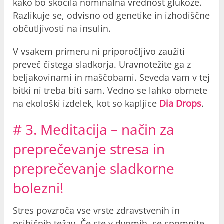
kako bo skočila nominalna vrednost glukoze.
Razlikuje se, odvisno od genetike in izhodiščne
občutljivosti na insulin.
V vsakem primeru ni priporočljivo zaužiti
preveč čistega sladkorja. Uravnotežite ga z
beljakovinami in maščobami. Seveda vam v tej
bitki ni treba biti sam. Vedno se lahko obrnete
na ekološki izdelek, kot so kapljice
Dia Drops
.
# 3. Meditacija – način za
preprečevanje stresa in
preprečevanje sladkorne
bolezni!
Stres povzroča vse vrste zdravstvenih in
psihičnih težav. Če ste v dvomih, se spomnite,