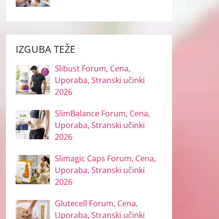
IZGUBA TEŽE
Slibust Forum, Cena,
Uporaba, Stranski učinki
2026
SlimBalance Forum, Cena,
Uporaba, Stranski učinki
2026
Slimagic Caps Forum, Cena,
Uporaba, Stranski učinki
2026
Glutecell Forum, Cena,
Uporaba, Stranski učinki