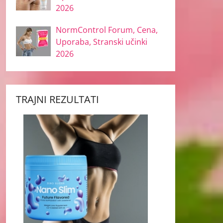
2026
NormControl Forum, Cena,
Uporaba, Stranski učinki
2026
TRAJNI REZULTATI