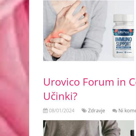
Urovico Forum in C
Učinki?
08/01/2024
Zdravje
Ni kome