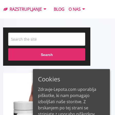
RAZSTRUPLJANJE
BLOG
O NAS
Search
Cookies
Zdravje-Lepota.com uporablja
piškotke, ki nam pomagajo
izboljšati naše storitve. Z
brskanjem po tej strani se
strinjate z uporabo piškotkov.