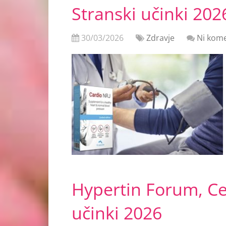
Stranski učinki 202
30/03/2026
Zdravje
Ni kome
Hypertin Forum, Ce
učinki 2026