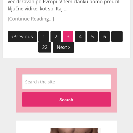
več državah po Evropi. V tem članku bomo preučili
ključne vidike, kot so: Kaj …
[Continue Reading...]
Navigacija
Previous
1
2
3
4
5
6
…
prispevkov
22
Next
Search