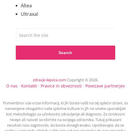
Altea
Ultraxal
Search
zdravje-lepota.com
Copyright © 2026.
O nas
·
Kontakti
·
Pravice in obveznosti
·
Povezave partnerjev
Pomembno: vse vrste informacij, ki jih boste našli na tej spletni strani, so
namenjene obogatitvi vaše splošne kulture in jih ne smete uporabljati
kot metodologijo za učinkovito zdravljenje ali diagnozo. Za strokovni
recept ali nasvet se obrnite na svojega zdravnika. Tukaj prikazani
rezultati niso zagotovilo, da boste dosegli enako. Upoštevajte, da se
razlike v opisanih učinkih razlikujejo od posameznika do posameznika.