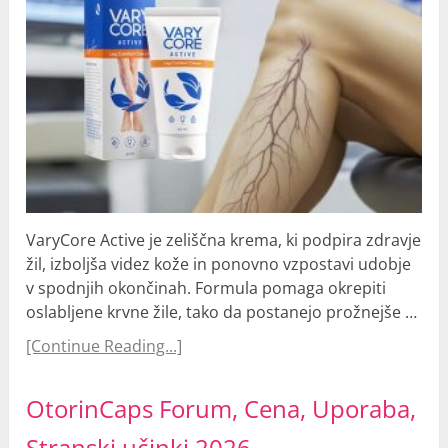
VaryCore Active je zeliščna krema, ki podpira zdravje
žil, izboljša videz kože in ponovno vzpostavi udobje
v spodnjih okončinah. Formula pomaga okrepiti
oslabljene krvne žile, tako da postanejo prožnejše …
[Continue Reading...]
OtorinCaps Forum, Cena, Uporaba,
Stranski učinki 2026